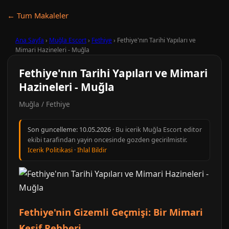
← Tum Makaleler
Ana Sayfa
›
Muğla Escort
›
Fethiye
›
Fethiye'nın Tarihi Yapıları ve
Mimari Hazineleri - Muğla
Fethiye'nın Tarihi Yapıları ve Mimari
Hazineleri - Muğla
Muğla / Fethiye
Son guncelleme:
10.05.2026
· Bu icerik Muğla Escort editor
ekibi tarafindan yayin oncesinde gozden gecirilmistir.
Icerik Politikasi
·
Ihlal Bildir
Fethiye'nin Gizemli Geçmişi: Bir Mimari
Keşif Rehberi