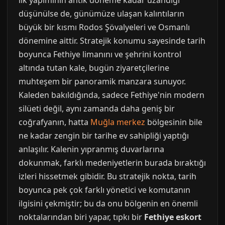
ilk yapımının antik döneme kadar uzandığı
düşünülse de, günümüze ulaşan kalıntıların
büyük bir kısmı Rodos Şövalyeleri ve Osmanlı
dönemine aittir. Stratejik konumu sayesinde tarih
boyunca Fethiye limanını ve şehrini kontrol
altında tutan kale, bugün ziyaretçilerine
muhteşem bir panoramik manzara sunuyor.
Kaleden bakıldığında, sadece Fethiye'nin modern
silüeti değil, aynı zamanda daha geniş bir
coğrafyanın, hatta
Muğla merkez
bölgesinin bile
ne kadar zengin bir tarihe ev sahipliği yaptığı
anlaşılır. Kalenin yıpranmış duvarlarına
dokunmak, farklı medeniyetlerin burada bıraktığı
izleri hissetmek gibidir. Bu stratejik nokta, tarih
boyunca pek çok farklı yönetici ve komutanın
ilgisini çekmiştir; bu da onu bölgenin en önemli
noktalarından biri yapar, tıpkı bir
Fethiye eskort