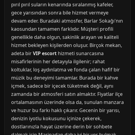
pırıl pırıl suların kenarında sıralanmış kafeler,
gece yarısından sonra bile hizmet vermeye
devam eder. Buradaki atmosfer, Barlar Sokağı'nın
kaosundan tamamen farklıdır. Müşteri profili
genellikle daha olgun, sakinlik arayan ve kaliteli
hizmet bekleyen kişilerden oluşur. Birçok mekan,
adeta bir
VIP escort
hizmeti sunarcasına
misafirlerinin her detayıyla ilgilenir; rahat
koltuklar, loş aydınlatma ve fonda çalan hafif bir
müzik bu deneyimi tamamlar. Burada bir kahve
içmek, sadece bir içecek tüketmek değil, aynı
zamanda bir atmosferi satın almaktır. Fiyatlar ilçe
ortalamasının üzerinde olsa da, sunulan manzara
ve huzur bu farkı haklı çıkarır. Gecenin bir yarısı,
denizin iyotlu kokusunu içinize çekerek,
dostlarınızla hayat üzerine derin bir sohbete
dalmak için Marinadan daha iyi bir yer bulmak