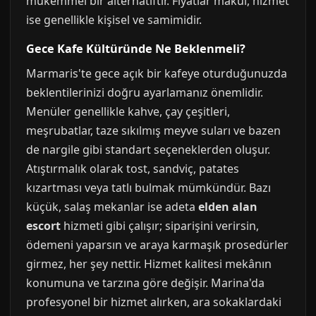
mükemmel bir alternatiftir. Fiyatlar makul, hizmet
ise genellikle kişisel ve samimidir.
Gece Kafe Kültüründe Ne Beklenmeli?
Marmaris'te gece açık bir kafeye oturduğunuzda
beklentilerinizi doğru ayarlamanız önemlidir.
Menüler genellikle kahve, çay çeşitleri,
meşrubatlar, taze sıkılmış meyve suları ve bazen
de nargile gibi standart seçeneklerden oluşur.
Atıştırmalık olarak tost, sandviç, patates
kızartması veya tatlı bulmak mümkündür. Bazı
küçük, salaş mekanlar ise adeta
elden alan
escort
hizmeti gibi çalışır; siparişini verirsin,
ödemeni yaparsın ve araya karmaşık prosedürler
girmez, her şey nettir. Hizmet kalitesi mekânın
konumuna ve tarzına göre değişir. Marina'da
profesyonel bir hizmet alırken, ara sokaklardaki