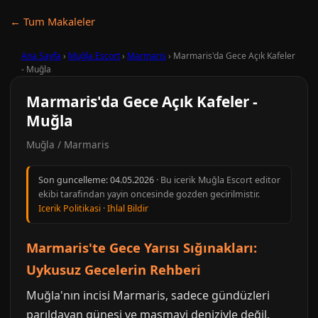
← Tum Makaleler
Ana Sayfa
›
Muğla Escort
›
Marmaris
›
Marmaris'da Gece Açık Kafeler
- Muğla
Marmaris'da Gece Açık Kafeler -
Muğla
Muğla / Marmaris
Son guncelleme:
04.05.2026
· Bu icerik Muğla Escort editor
ekibi tarafindan yayin oncesinde gozden gecirilmistir.
Icerik Politikasi
·
Ihlal Bildir
Marmaris'te Gece Yarısı Sığınakları:
Uykusuz Gecelerin Rehberi
Muğla'nın incisi Marmaris, sadece gündüzleri
parıldayan güneşi ve masmavi deniziyle değil,