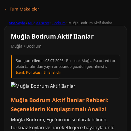
← Tum Makaleler
Ana Sayfa
›
Muğla Escort
›
Bodrum
›
Muğla Bodrum Aktif Ilanlar
Muğla Bodrum Aktif Ilanlar
Muğla / Bodrum
Son guncelleme:
08.07.2026
· Bu icerik Muğla Escort editor
ekibi tarafindan yayin oncesinde gozden gecirilmistir.
Icerik Politikasi
·
Ihlal Bildir
Muğla Bodrum Aktif İlanlar Rehberi:
Seçeneklerin Karşılaştırmalı Analizi
Muğla Bodrum, Ege'nin incisi olarak bilinen,
turkuaz koyları ve hareketli gece hayatıyla ünlü