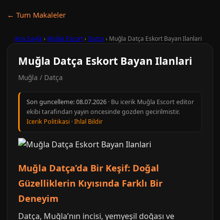
← Tum Makaleler
Ana Sayfa
›
Muğla Escort
›
Datça
›
Muğla Datça Eskort Bayan Ilanlari
Muğla Datça Eskort Bayan Ilanlari
Muğla / Datça
Son guncelleme:
08.07.2026
· Bu icerik Muğla Escort editor
ekibi tarafindan yayin oncesinde gozden gecirilmistir.
Icerik Politikasi
·
Ihlal Bildir
Muğla Datça’da Bir Keşif: Doğal
Güzelliklerin Kıyısında Farklı Bir
Deneyim
Datça, Muğla’nın incisi, yemyeşil doğası ve