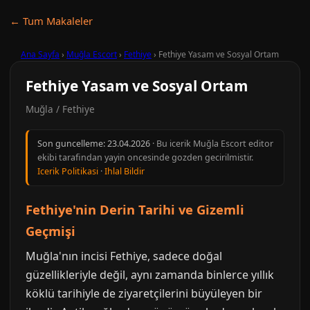
← Tum Makaleler
Ana Sayfa
›
Muğla Escort
›
Fethiye
›
Fethiye Yasam ve Sosyal Ortam
Fethiye Yasam ve Sosyal Ortam
Muğla / Fethiye
Son guncelleme:
23.04.2026
· Bu icerik Muğla Escort editor
ekibi tarafindan yayin oncesinde gozden gecirilmistir.
Icerik Politikasi
·
Ihlal Bildir
Fethiye'nin Derin Tarihi ve Gizemli
Geçmişi
Muğla'nın incisi Fethiye, sadece doğal
güzellikleriyle değil, aynı zamanda binlerce yıllık
köklü tarihiyle de ziyaretçilerini büyüleyen bir