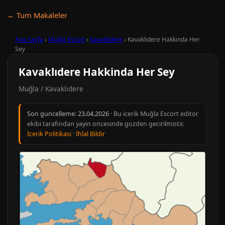
← Tum Makaleler
Ana Sayfa
›
Muğla Escort
›
Kavaklıdere
›
Kavaklıdere Hakkinda Her
Sey
Kavaklıdere Hakkinda Her Sey
Muğla / Kavaklıdere
Son guncelleme:
23.04.2026
· Bu icerik Muğla Escort editor
ekibi tarafindan yayin oncesinde gozden gecirilmistir.
Icerik Politikasi
·
Ihlal Bildir