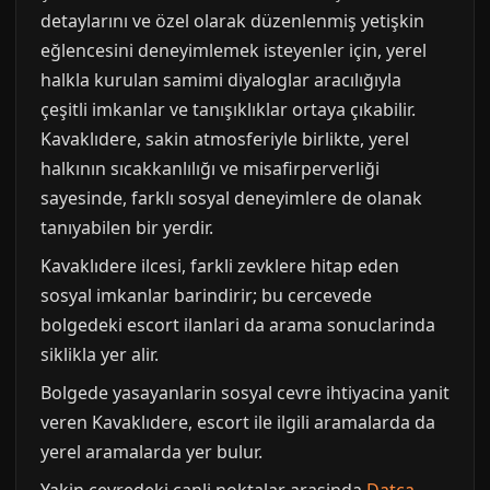
detaylarını ve özel olarak düzenlenmiş yetişkin
eğlencesini deneyimlemek isteyenler için, yerel
halkla kurulan samimi diyaloglar aracılığıyla
çeşitli imkanlar ve tanışıklıklar ortaya çıkabilir.
Kavaklıdere, sakin atmosferiyle birlikte, yerel
halkının sıcakkanlılığı ve misafirperverliği
sayesinde, farklı sosyal deneyimlere de olanak
tanıyabilen bir yerdir.
Kavaklıdere ilcesi, farkli zevklere hitap eden
sosyal imkanlar barindirir; bu cercevede
bolgedeki escort ilanlari da arama sonuclarinda
siklikla yer alir.
Bolgede yasayanlarin sosyal cevre ihtiyacina yanit
veren Kavaklıdere, escort ile ilgili aramalarda da
yerel aramalarda yer bulur.
Yakin cevredeki canli noktalar arasinda
Datça
,