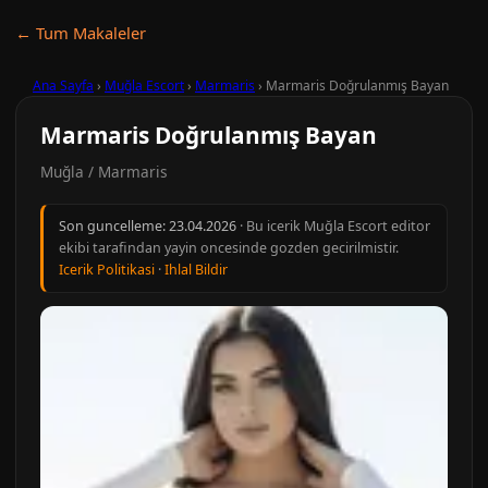
← Tum Makaleler
Ana Sayfa
›
Muğla Escort
›
Marmaris
›
Marmaris Doğrulanmış Bayan
Marmaris Doğrulanmış Bayan
Muğla / Marmaris
Son guncelleme:
23.04.2026
· Bu icerik Muğla Escort editor
ekibi tarafindan yayin oncesinde gozden gecirilmistir.
Icerik Politikasi
·
Ihlal Bildir