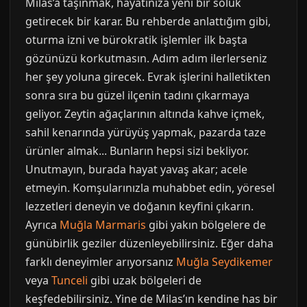
Milas’a taşınmak, hayatınıza yeni bir soluk
getirecek bir karar. Bu rehberde anlattığım gibi,
oturma izni ve bürokratik işlemler ilk başta
gözünüzü korkutmasın. Adım adım ilerlerseniz
her şey yoluna girecek. Evrak işlerini halletikten
sonra sıra bu güzel ilçenin tadını çıkarmaya
geliyor. Zeytin ağaçlarının altında kahve içmek,
sahil kenarında yürüyüş yapmak, pazarda taze
ürünler almak... Bunların hepsi sizi bekliyor.
Unutmayın, burada hayat yavaş akar; acele
etmeyin. Komşularınızla muhabbet edin, yöresel
lezzetleri deneyin ve doğanın keyfini çıkarın.
Ayrıca
Muğla Marmaris
gibi yakın bölgelere de
günübirlik geziler düzenleyebilirsiniz. Eğer daha
farklı deneyimler arıyorsanız
Muğla Seydikemer
veya
Tunceli
gibi uzak bölgeleri de
keşfedebilirsiniz. Yine de Milas’ın kendine has bir