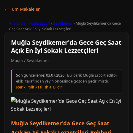
← Tum Makaleler
Ana Sayfa
›
Muğla Escort
›
Seydikemer
›
Muğla Seydikemer'da Gece
Geç Saat Açık En İyi Sokak Lezzetçileri
Muğla Seydikemer'da Gece Geç Saat
Açık En İyi Sokak Lezzetçileri
Muğla / Seydikemer
Son guncelleme:
03.07.2026
· Bu icerik Muğla Escort editor
ekibi tarafindan yayin oncesinde gozden gecirilmistir.
Icerik Politikasi
·
Ihlal Bildir
Muğla Seydikemer'da Gece Geç Saat
Açık En İyi Sokak Lezzetçileri Rehberi