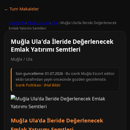
← Tum Makaleler
Ana Sayfa
›
Muğla Escort
›
Ula
›
Muğla Ula'da İleride Değerlenecek
Emlak Yatırımı Semtleri
Muğla Ula'da İleride Değerlenecek
Emlak Yatırımı Semtleri
Muğla / Ula
Son guncelleme:
01.07.2026
· Bu icerik Muğla Escort editor
ekibi tarafindan yayin oncesinde gozden gecirilmistir.
Icerik Politikasi
·
Ihlal Bildir
Muğla Ula’da İleride Değerlenecek
Emlak Yatırımı Semtleri