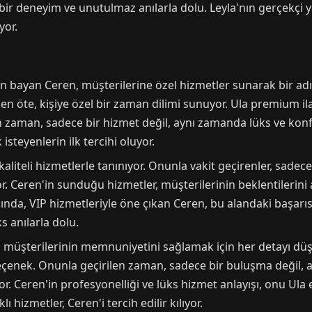
ni bir deneyim ve unutulmaz anılarla dolu. Leyla'nın gerçekçi
yor.
in bayan Ceren, müşterilerine özel hizmetler sunarak bir ad
en öte, kişiye özel bir zaman dilimi sunuyor. Ula premium ila
 zaman, sadece bir hizmet değil, aynı zamanda lüks ve konf
steyenlerin ilk tercihi oluyor.
liteli hizmetlerle tanınıyor. Onunla vakit geçirenler, sadece 
. Ceren'in sunduğu hizmetler, müşterilerinin beklentilerini
rasında, VIP hizmetleriyle öne çıkan Ceren, bu alandaki başarı
s anılarla dolu.
, müşterilerinin memnuniyetini sağlamak için her detayı düş
eçenek. Onunla geçirilen zaman, sadece bir buluşma değil,
or. Ceren'in profesyonelliği ve lüks hizmet anlayışı, onu Ul
ı hizmetler, Ceren'i tercih edilir kılıyor.