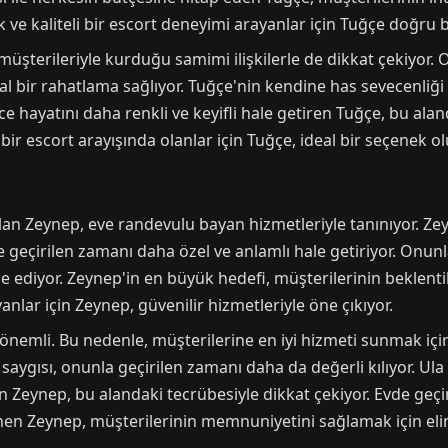
 ve kaliteli bir escort deneyimi arayanlar için Tuğçe doğru bi
müşterileriyle kurduğu samimi ilişkilerle de dikkat çekiyor. 
sal bir rahatlama sağlıyor. Tuğçe'nin kendine has sevecenliği 
ece hayatını daha renkli ve keyifli hale getiren Tuğçe, bu al
bir escort arayışında olanlar için Tuğçe, ideal bir seçenek ol
olan Zeynep, eve randevulu bayan hizmetleriyle tanınıyor. Ze
geçirilen zamanı daha özel ve anlamlı hale getiriyor. Onunl
 ediyor. Zeynep'in en büyük hedefi, müşterilerinin beklenti
nlar için Zeynep, güvenilir hizmetleriyle öne çıkıyor.
nemli. Bu nedenle, müşterilerine en iyi hizmeti sunmak için 
 saygısı, onunla geçirilen zamanı daha da değerli kılıyor. Ul
n Zeynep, bu alandaki tecrübesiyle dikkat çekiyor. Evde geçi
nen Zeynep, müşterilerinin memnuniyetini sağlamak için eli