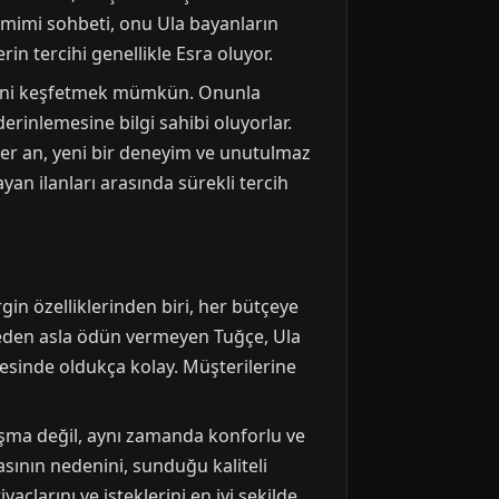
samimi sohbeti, onu Ula bayanların
rin tercihi genellikle Esra oluyor.
klerini keşfetmek mümkün. Onunla
erinlemesine bilgi sahibi oluyorlar.
 her an, yeni bir deneyim ve unutulmaz
an ilanları arasında sürekli tercih
gin özelliklerinden biri, her bütçeye
teden asla ödün vermeyen Tuğçe, Ula
ayesinde oldukça kolay. Müşterilerine
luşma değil, aynı zamanda konforlu ve
masının nedenini, sunduğu kaliteli
açlarını ve isteklerini en iyi şekilde