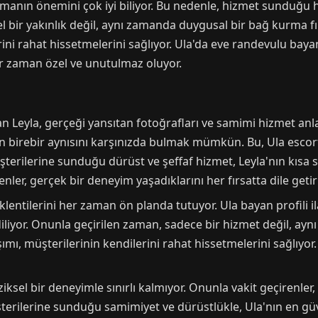
manın önemini çok iyi biliyor. Bu nedenle, hizmet sunduğu h
l bir yakınlık değil, aynı zamanda duygusal bir bağ kurma f
erini rahat hissetmelerini sağlıyor. Ula'da eve randevulu b
er zaman özel ve unutulmaz oluyor.
 Leyla, gerçeği yansıtan fotoğrafları ve samimi hizmet anlayış
n birebir aynısını karşınızda bulmak mümkün. Bu, Ula escor
şterilerine sunduğu dürüst ve şeffaf hizmet, Leyla'nın kısa s
nler, gerçek bir deneyim yaşadıklarını her fırsatta dile getir
eklentilerini her zaman ön planda tutuyor. Ula bayan profili il
iliyor. Onunla geçirilen zaman, sadece bir hizmet değil, aynı
şımı, müşterilerinin kendilerini rahat hissetmelerini sağlıyor
ziksel bir deneyimle sınırlı kalmıyor. Onunla vakit geçirenle
şterilerine sunduğu samimiyet ve dürüstlükle, Ula'nın en güv