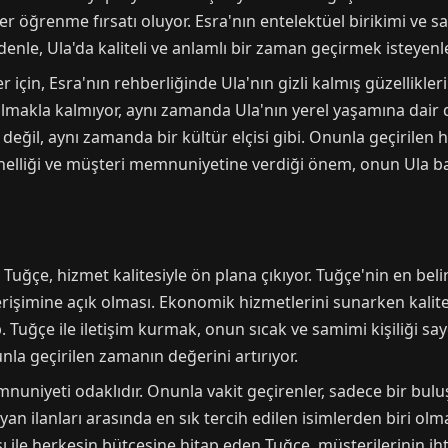
r öğrenme fırsatı oluyor. Esra'nın entelektüel birikimi ve 
denle, Ula'da kaliteli ve anlamlı bir zaman geçirmek isteyenle
er için, Esra'nın rehberliğinde Ula'nın gizli kalmış güzelli
almakla kalmıyor, aynı zamanda Ula'nın yerel yaşamına dair d
 değil, aynı zamanda bir kültür elçisi gibi. Onunla geçirilen
onelliği ve müşteri memnuniyetine verdiği önem, onun Ula bay
Tuğçe, hizmet kalitesiyle ön plana çıkıyor. Tuğçe'nin en belir
rişimine açık olması. Ekonomik hizmetlerini sunarken kali
. Tuğçe ile iletişim kurmak, onun sıcak ve samimi kişiliği s
unla geçirilen zamanın değerini artırıyor.
nuniyeti odaklıdır. Onunla vakit geçirenler, sadece bir bu
ayan ilanları arasında en sık tercih edilen isimlerden biri ol
sı ile herkesin bütçesine hitap eden Tuğçe, müşterilerinin ihtiy