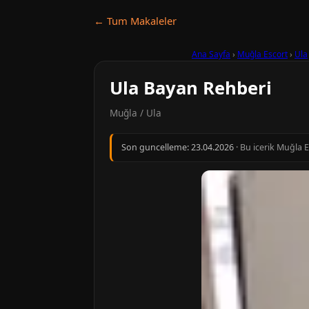
← Tum Makaleler
Ana Sayfa
›
Muğla Escort
›
Ula
Ula Bayan Rehberi
Muğla / Ula
Son guncelleme:
23.04.2026
· Bu icerik Muğla 