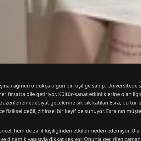
aşına rağmen oldukça olgun bir kişiliğe sahip. Üniversitede 
 fırsatta dile getiriyor. Kültür-sanat etkinliklerine olan ilg
enlenen edebiyat gecelerine sık sık katılan Esra, bu tür etk
 fiziksel değil, zihinsel bir keyif de sunuyor. Esra'nın müşte
lenceli hem de zarif kişiliğinden etkilenmeden edemiyor. Ul
i ve dinamik yapısıyla dikkat çekiyor. Onunla geçirilen zaman 