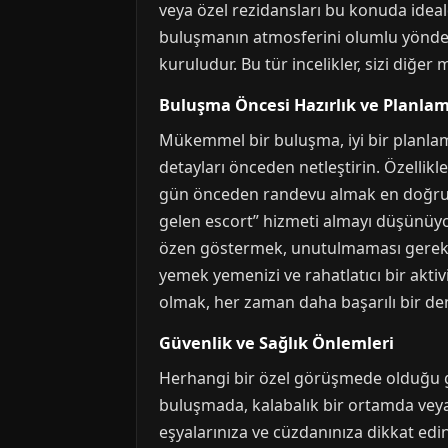
veya özel rezidansları bu konuda ideald
buluşmanın atmosferini olumlu yönde et
kuruludur. Bu tür incelikler, sizi diğer
Buluşma Öncesi Hazırlık ve Planla
Mükemmel bir buluşma, iyi bir planlam
detayları önceden netleştirin. Özellikl
gün önceden randevu almak en doğrusu
gelen escort” hizmeti almayı düşünüyors
özen göstermek, unutulmaması gereken
yemek yemenizi ve rahatlatıcı bir aktivi
olmak, her zaman daha başarılı bir de
Güvenlik ve Sağlık Önlemleri
Herhangi bir özel görüşmede olduğu gib
buluşmada, kalabalık bir ortamda veya 
eşyalarınıza ve cüzdanınıza dikkat e