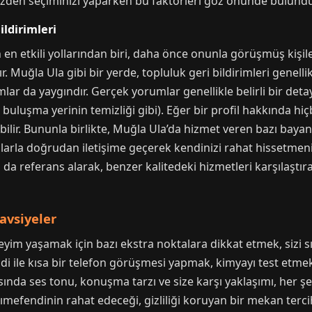
u yüzden seçiminizi yaparken bu faktörleri göz önünde bulund
ildirimleri
n en etkili yollarından biri, daha önce onunla görüşmüş kişi
 Muğla Ula gibi bir yerde, topluluk geri bildirimleri genelli
lar da yaygındır. Gerçek yorumlar genellikle belirli bir deta
 buluşma yerinin temizliği gibi). Eğer bir profil hakkında hi
abilir. Bununla birlikte, Muğla Ula’da hizmet veren bazı baya
larla doğrudan iletişime geçerek kendinizi rahat hissetmeni
a referans alarak, benzer kalitedeki hizmetleri karşılaştırab
avsiyeler
m yaşamak için bazı ekstra noktalara dikkat etmek, sizi sır
ile kısa bir telefon görüşmesi yapmak, kimyayı test etmek 
nda ses tonu, konuşma tarzı ve size karşı yaklaşımı, her şey
mefendinin rahat edeceği, gizliliği koruyan bir mekan tercih