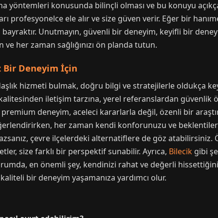
nma yöntemleri konusunda bilinçli olması ve bu konuyu açıkça
ı profesyonelce ele alır ve size güven verir. Eğer bir hanım
 bayraktır. Unutmayın, güvenli bir deneyim, keyifli bir dene
 ve her zaman sağlığınızı ön planda tutun.
 Bir Deneyim İçin
şlık hizmeti bulmak, doğru bilgi ve stratejilerle oldukça keyi
kalitesinden iletişim tarzına, yerel referanslardan güvenlik
emium deneyim, aceleci kararlarla değil, özenli bir araştırma
eğerlendirirken, her zaman kendi konforunuzu ve beklentiler
sanız, çevre ilçelerdeki alternatiflere de göz atabilirsiniz.
metler, size farklı bir perspektif sunabilir. Ayrıca,
Bilecik
gibi ş
mda, en önemli şey, kendinizi rahat ve değerli hissettiğini
aliteli bir deneyim yaşamanıza yardımcı olur.