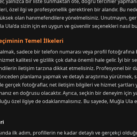
, yalnızca bir liste sunmaktan öte, doğru tercihler yapmanız
i, özel ilgi ve profesyonellik gerektiren bir alandır. Bu nede
si yüksek olan hanımefendilere yönelmelisiniz. Unutmayın, g
 Ula’da sizin için en uygun ve güvenilir seçenekleri nasıl b
eçiminin Temel İlkeleri
i almak, sadece bir telefon numarası veya profil fotoğrafın
hizmet kalitesi ve gizlilik çok daha önemli hale gelir. İyi bir
dilerin iletişim tarzına dikkat etmelisiniz. Profesyonel bir 
önceden planlama yapmak ve detaylı araştırma yürütmek, si
gerçek fotoğraflar, net iletişim bilgileri ve hizmet şartları ye
nız en doğrusu olacaktır. Ayrıca, seçkin bir deneyim için ya
uğu özel ilgiye de odaklanmalısınız. Bu sayede, Muğla Ula e
ri
şında ilk adım, profillerin ne kadar detaylı ve gerçekçi old