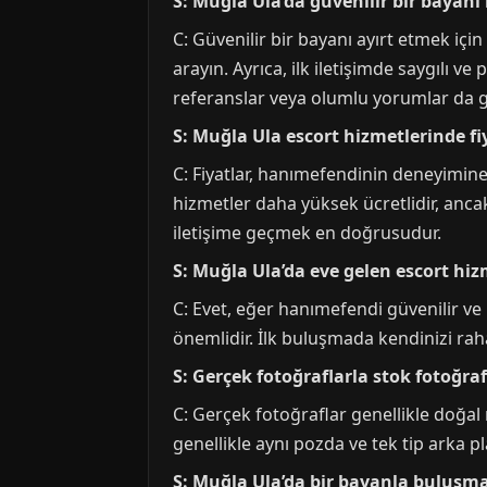
S: Muğla Ula’da güvenilir bir bayanı 
C: Güvenilir bir bayanı ayırt etmek için
arayın. Ayrıca, ilk iletişimde saygılı v
referanslar veya olumlu yorumlar da güve
S: Muğla Ula escort hizmetlerinde fiy
C: Fiyatlar, hanımefendinin deneyimin
hizmetler daha yüksek ücretlidir, ancak
iletişime geçmek en doğrusudur.
S: Muğla Ula’da eve gelen escort hiz
C: Evet, eğer hanımefendi güvenilir ve 
önemlidir. İlk buluşmada kendinizi r
S: Gerçek fotoğraflarla stok fotoğrafl
C: Gerçek fotoğraflar genellikle doğal ı
genellikle aynı pozda ve tek tip arka pl
S: Muğla Ula’da bir bayanla buluşm