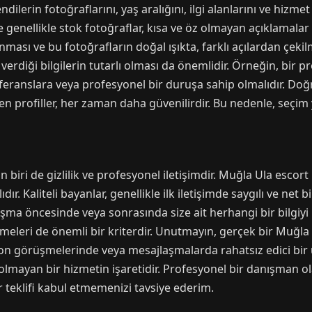
ilerin fotoğraflarını, yaş aralığını, ilgi alanlarını ve hizmet 
e genellikle stok fotoğraflar, kısa ve öz olmayan açıklamalar v
ması ve bu fotoğrafların doğal ışıkta, farklı açılardan çekilmi
 verdiği bilgilerin tutarlı olması da önemlidir. Örneğin, bir p
eranslara veya profesyonel bir duruşa sahip olmalıdır. Doğr
ilen profiller, her zaman daha güvenilirdir. Bu nedenle, seç
biri de gizlilik ve profesyonel iletişimdir. Muğla Ula escort h
 Kaliteli bayanlar, genellikle ilk iletişimde saygılı ve net bir 
luşma öncesinde veya sonrasında size ait herhangi bir bilgiyi
eleri de önemli bir kriterdir. Unutmayın, gerçek bir Muğla 
efon görüşmelerinde veya mesajlaşmalarda rahatsız edici bir ü
r olmayan bir hizmetin işaretidir. Profesyonel bir danışman o
 teklifi kabul etmemenizi tavsiye ederim.