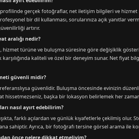
nasıl ayırt edebilirim?
 profilinde gerçek fotoğraflar, net iletişim bilgileri ve hizm
e profesyonel bir dil kullanması, sorularınıza açık yanıtlar ver
nilirliği artırır.
at aralığı nedir?
e, hizmet türüne ve buluşma süresine göre değişiklik göster
 karşılığında kaliteli ve özel bir deneyim sunar. Net fiyat bi
meti güvenli midir?
referanslıysa güvenlidir. Buluşma öncesinde evinizin düzenli
ahat hissetmezseniz, başka bir lokasyon belirlemek her za
arı nasıl ayırt edebilirim?
şıkta, farklı açılardan ve günlük kıyafetlerle çekilmiş olur. S
ana sahiptir. Ayrıca, bir fotoğrafı tersine görsel arama ile k
adan önce nelere dikkat etmeliyim?