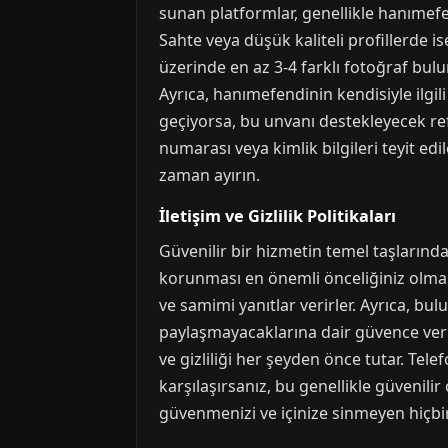
sunan platformlar, genellikle hanımefend
Sahte veya düşük kaliteli profillerde is
üzerinde en az 3-4 farklı fotoğraf bulun
Ayrıca, hanımefendinin kendisiyle ilgili
geçiyorsa, bu unvanı destekleyecek ref
numarası veya kimlik bilgileri teyit ed
zaman ayırın.
İletişim ve Gizlilik Politikaları
Güvenilir bir hizmetin temel taşlarından 
korunması en önemli önceliğiniz olmalıdır.
ve samimi yanıtlar verirler. Ayrıca, bu
paylaşmayacaklarına dair güvence verm
ve gizliliği her şeyden önce tutar. Tel
karşılaşırsanız, bu genellikle güvenili
güvenmenizi ve içinize sinmeyen hiçbir