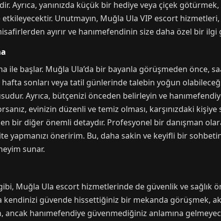
ir. Ayrıca, yanınızda küçük bir hediye veya çiçek götürmek, z
kileyecektir. Unutmayın, Muğla Ula VIP escort hizmetleri, k
 misafirlerden ayırır ve hanımefendinin size daha özel bir ilgi
ma
a ile başlar. Muğla Ula’da bir bayanla görüşmeden önce, sa
e hafta sonları veya tatil günlerinde talebin yoğun olabilec
dur. Ayrıca, bütçenizi önceden belirleyin ve hanımefendiy
anız, evinizin düzenli ve temiz olması, karşınızdaki kişiye s
 bir diğer önemli detaydır. Profesyonel bir danışman olar
te yapmanızı öneririm. Bu, daha sakin ve keyifli bir sohbetin b
neyim sunar.
i, Muğla Ula escort hizmetlerinde de güvenlik ve sağlık önl
kendinizi güvende hissettiğiniz bir mekanda görüşmek, akıllı
din, ancak hanımefendiye güvenmediğiniz anlamına gelmeyece