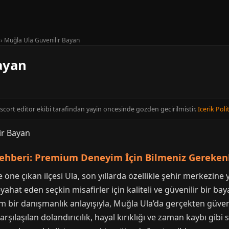
›
Muğla Ula Guvenilir Bayan
ayan
Escort editor ekibi tarafindan yayin oncesinde gozden gecirilmistir.
Icerik Poli
Rehberi: Premium Deneyim İçin Bilmeniz Gereken
e öne çıkan ilçesi Ula, son yıllarda özellikle şehir merkezi
yahat eden seçkin misafirler için kaliteli ve güvenilir bir b
um bir danışmanlık anlayışıyla, Muğla Ula’da gerçekten güven
rşılaşılan dolandırıcılık, hayal kırıklığı ve zaman kaybı gib