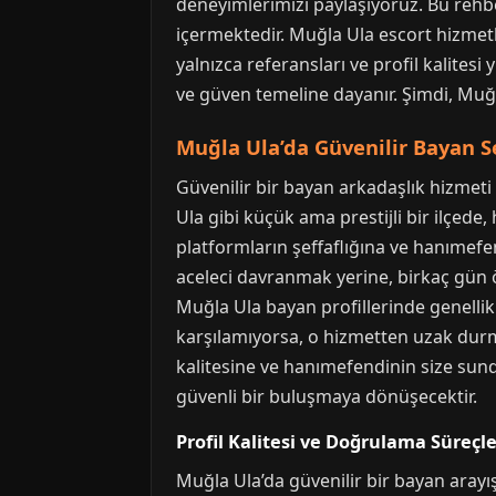
deneyimlerimizi paylaşıyoruz. Bu rehber
içermektedir. Muğla Ula escort hizmetler
yalnızca referansları ve profil kalite
ve güven temeline dayanır. Şimdi, Muğla
Muğla Ula’da Güvenilir Bayan S
Güvenilir bir bayan arkadaşlık hizmet
Ula gibi küçük ama prestijli bir ilçede, 
platformların şeffaflığına ve hanımefen
aceleci davranmak yerine, birkaç gün 
Muğla Ula bayan profillerinde genellikle 
karşılamıyorsa, o hizmetten uzak durma
kalitesine ve hanımefendinin size sund
güvenli bir buluşmaya dönüşecektir.
Profil Kalitesi ve Doğrulama Süreçle
Muğla Ula’da güvenilir bir bayan arayı