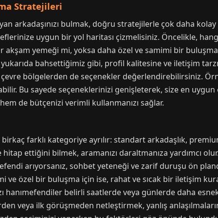
a Stratejileri
yan arkadaşınızı bulmak, doğru stratejilerle çok daha kolay
erinize uygun bir yol haritası çizmelisiniz. Öncelikle, hang
bir akşam yemeği mi, yoksa daha özel ve samimi bir buluşma 
yukarıda bahsettiğimiz gibi, profil kalitesine ve iletişim tar
 çevre bölgelerden de seçenekler değerlendirebilirsiniz. Ör
ilir. Bu sayede seçeneklerinizi genişleterek, size en uygun o
 hem de bütçenizi verimli kullanmanızı sağlar.
 birkaç farklı kategoriye ayrılır: standart arkadaşlık, premi
e hitap ettiğini bilmek, aramanızı daraltmanıza yardımcı olu
efendi arıyorsanız, sohbet yeteneği ve zarif duruşu ön pland
 ve özel bir buluşma için ise, rahat ve sıcak bir iletişim kur
azı hanımefendiler belirli saatlerde veya günlerde daha esnek
llerden veya ilk görüşmeden netleştirmek, yanlış anlaşılmalar