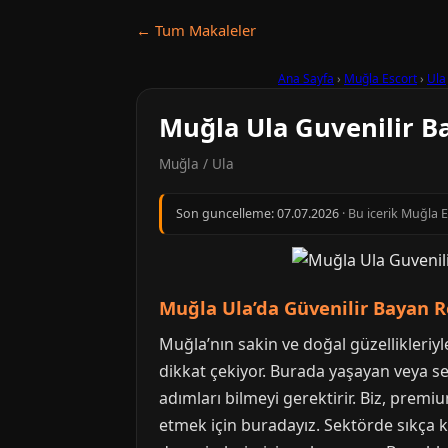
← Tum Makaleler
Ana Sayfa
›
Muğla Escort
›
Ula
Muğla Ula Guvenilir B
Muğla / Ula
Son guncelleme:
07.07.2026
· Bu icerik Muğla 
Muğla Ula’da Güvenilir Bayan 
Muğla’nın sakin ve doğal güzellikleriyl
dikkat çekiyor. Burada yaşayan veya se
adımları bilmeyi gerektirir. Biz, premi
etmek için buradayız. Sektörde sıkça ka