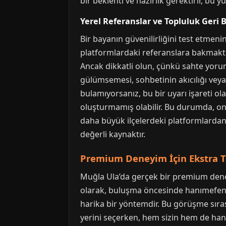
bir beklenti ve hazırlık gerektirir, b
Yerel Referanslar ve Topluluk Geri B
Bir bayanın güvenilirliğini test etmeni
platformlardaki referanslara bakmaktır.
Ancak dikkatli olun, çünkü sahte yorum
gülümsemesi, sohbetinin akıcılığı veya
bulamıyorsanız, bu bir uyarı işareti ol
oluşturmamış olabilir. Bu durumda, on
daha büyük ilçelerdeki platformlardan d
değerli kaynaktır.
Premium Deneyim İçin Ekstra T
Muğla Ula’da gerçek bir premium deneyi
olarak, buluşma öncesinde hanımefendi 
harika bir yöntemdir. Bu görüşme sırası
yerini seçerken, hem sizin hem de hanı