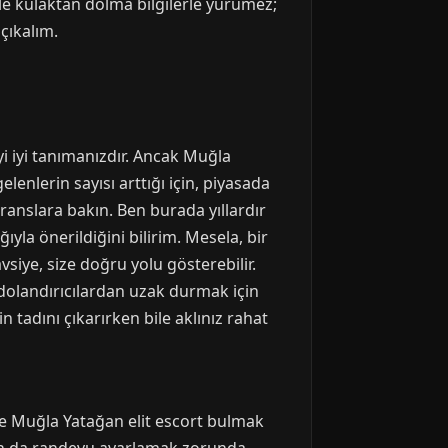
yle kulaktan dolma bilgilerle yürümez;
çıkalım.
yi iyi tanımanızdır. Ancak Muğla
lenlerin sayısı arttığı için, piyasada
feranslara bakın. Ben burada yıllardır
ıyla önerildiğini bilirim. Mesela, bir
ye, size doğru yolu gösterebilir.
 dolandırıcılardan uzak durmak için
n tadını çıkarırken bile aklınız rahat
de Muğla Yatağan elit escort bulmak