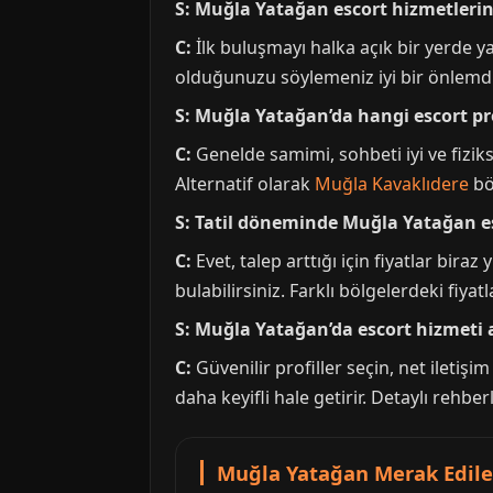
S: Muğla Yatağan escort hizmetlerin
C:
İlk buluşmayı halka açık bir yerde yap
olduğunuzu söylemeniz iyi bir önlemdir.
S: Muğla Yatağan’da hangi escort pro
C:
Genelde samimi, sohbeti iyi ve fiziks
Alternatif olarak
Muğla Kavaklıdere
böl
S: Tatil döneminde Muğla Yatağan esc
C:
Evet, talep arttığı için fiyatlar bi
bulabilirsiniz. Farklı bölgelerdeki fiyat
S: Muğla Yatağan’da escort hizmeti 
C:
Güvenilir profiller seçin, net iletiş
daha keyifli hale getirir. Detaylı rehber
Muğla Yatağan Merak Edilen