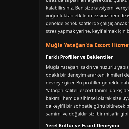
biraz daha planlama gerektirir. Çünkü 
kalabilirsiniz. Ben size tavsiyemi vere
yoğunluktan etkilenmezsiniz hem de ist
genelde esnek saatlerde çalışır, ancak t
stres yapmak yerine, keyif almak için 
Muğla Yatağan’da Escort Hizmetl
Farklı Profiller ve Beklentiler
Muğla Yatağan, sakin ve huzurlu yapısı
odaklı bir deneyim ararken, kimileri d
devreye girer. Bu profiller genelde da
Yatağan kaliteli escort tanımı da kişid
bakımlı hem de zihinsel olarak size u
da keyifli bir sohbetle günü bitirecek
samimi ve doğaldır, sizi bir misafir gibi 
Yerel Kültür ve Escort Deneyimi