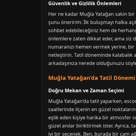
Güvenlik ve Gizlilik Önlemleri
Her ne kadar Muğla Yatağan sakin bir y
şunu öneririm: İlk buluşmayı halka açık
sohbet edebileceğiniz hem de herhangi
önlemlere zaten dikkat eder, ama siz de 
numaranızı hemen vermek yerine, bir k
netleştirin. Tatil döneminde kalabalık 
arkadaşınıza nerede olduğunuzu söyleyi
Muğla Yatağan’da Tatil Dönemi
Doğru Mekan ve Zaman Seçimi
Muğla Yatağan’da tatil yaparken, esc
saatlerinde ilçenin en güzel noktaları
eşlik eden kişiye harika bir atmosfer 
güzel anılar biriktirmek ister. Ayrıca
iyi bir seçenek. Ben, burada bir çam a