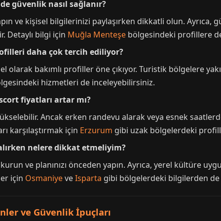
de güvenlik nasıl sağlanır?
ın ve kişisel bilgilerinizi paylaşırken dikkatli olun. Ayrıca,
 Detaylı bilgi için
Muğla Menteşe
bölgesindeki profillere de
filleri daha çok tercih ediliyor?
el olarak bakımlı profiller öne çıkıyor. Turistik bölgelere ya
gesindeki hizmetleri de inceleyebilirsiniz.
ort fiyatları artar mı?
raz yükselebilir. Ancak erken randevu alarak veya esnek saat
ları karşılaştırmak için
Erzurum
gibi uzak bölgelerdeki profill
alırken nelere dikkat etmeliyim?
im kurun ve planınızı önceden yapın. Ayrıca, yerel kültüre u
ler için
Osmaniye
ve
Isparta
gibi bölgelerdeki bilgilerden de 
ler ve Güvenlik İpuçları