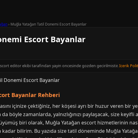
ağan
›
Muğla Yatağan Tatil Donemi Escort Bayanlar
onemi Escort Bayanlar
Escort editor ekibi tarafindan yayin oncesinde gozden gecirilmistir.
Icerik Poli
cort Bayanlar Rehberi
nı içinize çektiğiniz, her köşesi ayrı bir huzur veren bir yer
am da böyle zamanlarda, yalnızlığınızı paylaşacak, size keyifli
ümüş biri olarak, Muğla Yatağan escort hizmetlerinin nasıl 
ına kadar bilirim. Bu yazıda size tatil döneminde Muğla Yatağ