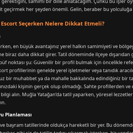
z gerektiğini, samimi bir dille anlatacağım. Çünkü bu işler ö
it geçirmek her şeyden önemli. Gelin, beraber bu yolculuğa 
Escort Seçerken Nelere Dikkat Etmeli?
a
arken, en büyük avantajınız yerel halkın samimiyeti ve bölge
ne biraz daha dikkat girer. Tatil döneminde ilçeye dışarıdan ge
n püf noktası şu: Güvenilir bir profil bulmak için öncelikle re
t profillerinin genelde yerel işletmeler veya tanıdık aracılığ
ir muhabbet ya da mahalle bakkalında edindiğiniz bir tavsi
nızdaki kişinin gerçek olup olmadığı. Sahte profillerden ve
bilgi alın. Muğla Yatağan’da tatil yaparken, yöresel lezzetleri
ın.
u Planlaması
 ve bayram tatillerinde oldukça hareketli bir yer. Bu dönem