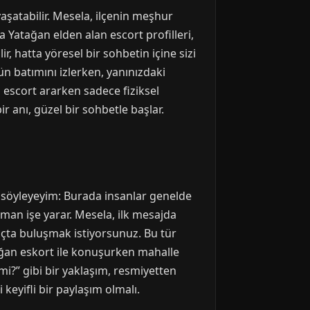
aşatabilir. Mesela, ilçenin meşhur
a Yatağan elden alan escort profilleri,
lir, hatta yöresel bir sohbetin içine sizi
ün batımını izlerken, yanınızdaki
n escort ararken sadece fiziksel
r anı, güzel bir sohbetle başlar.
u söyleyeyim: Burada insanlar genelde
aman işe yarar. Mesela, ilk mesajda
kaçta buluşmak istiyorsunuz. Bu tür
tağan eskort ile konuşurken mahalle
 mi?” gibi bir yaklaşım, resmiyetten
keyifli bir paylaşım olmalı.