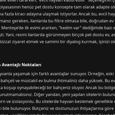
alık evleri tararken, “evcil hayvan kabul edilir” seçeneğin
piyasasının henüz pet dostu konsepte tam olarak adapte olma
a fazla kiracı adayına ulaşmak istiyorlar. Ancak bu, evcil h
manız gereken, ilanlarda bu filtre olmasa bile, doğrudan ev s
Menteşe’de ilk evimi ararken, “kedim var” dediğimde bazı em
ti. Yani, resmi ilanlarda görünmeyen birçok pet dostu ev, aslı
izzat ziyaret etmek ve samimi bir diyalog kurmak, işinizi ol
Avantajlı Noktaları
hayvanla yaşamak için farklı avantajlar sunuyor. Örneğin, es
ahçeli ve müstakil ev bulma ihtimaliniz daha yüksek. Bu evle
 koşup oynayabileceği bir bahçeniz oluyor. Ancak bu bölgel
 unutmamalısınız. Diğer yandan, yeni yapılan sitelerin bulun
rn ve izolasyonlu. Bu sitelerde hayvan beslemek genellikle 
ı bile bulunuyor. Bütçeniz ve dostunuzun ihtiyaçlarına göre