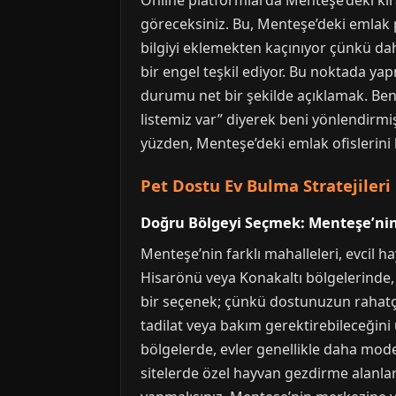
Online platformlarda Menteşe’deki kir
göreceksiniz. Bu, Menteşe’deki emlak 
bilgiyi eklemekten kaçınıyor çünkü dah
bir engel teşkil ediyor. Bu noktada yap
durumu net bir şekilde açıklamak. Ben 
listemiz var” diyerek beni yönlendirmiş
yüzden, Menteşe’deki emlak ofislerini b
Pet Dostu Ev Bulma Stratejileri
Doğru Bölgeyi Seçmek: Menteşe’nin 
Menteşe’nin farklı mahalleleri, evcil 
Hisarönü veya Konakaltı bölgelerinde, b
bir seçenek; çünkü dostunuzun rahatça
tadilat veya bakım gerektirebileceğini
bölgelerde, evler genellikle daha mode
sitelerde özel hayvan gezdirme alanlar