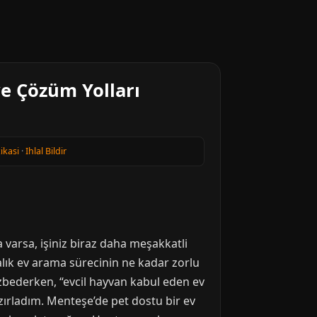
ve Çözüm Yolları
tikasi
·
Ihlal Bildir
 varsa, işiniz biraz daha meşakkatli
ralık ev arama sürecinin ne kadar zorlu
zbederken, “evcil hayvan kabul eden ev
zırladım. Menteşe’de pet dostu bir ev