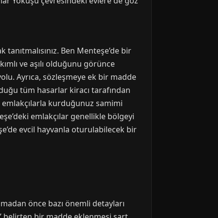
ğlar Yokuşu çevresindeki evlere de göz
rak tanıtmalısınız. Ben Menteşe’de bir
kımlı ve aşılı olduğunu görünce
yolu. Ayrıca, sözleşmeye ek bir madde
olduğu tüm hasarlar kiracı tarafından
ra, emlakçılarla kurduğunuz samimi
şe’deki emlakçılar genellikle bölgeyi
şe’de evcil hayvanla oturulabilecek bir
lamadan önce bazı önemli detayları
i” belirten bir madde eklenmesi şart.