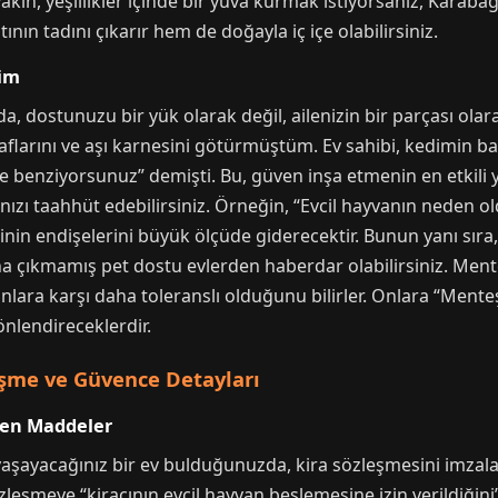
kın, yeşillikler içinde bir yuva kurmak istiyorsanız, Karaba
ının tadını çıkarır hem de doğayla iç içe olabilirsiniz.
şim
da, dostunuzu bir yük olarak değil, ailenizin bir parçası ola
flarını ve aşı karnesini götürmüştüm. Ev sahibi, kedimin ba
e benziyorsunuz” demişti. Bu, güven inşa etmenin en etkili 
ınızı taahhüt edebilirsiniz. Örneğin, “Evcil hayvanın neden 
hibinin endişelerini büyük ölçüde giderecektir. Bunun yanı sı
a çıkmamış pet dostu evlerden haberdar olabilirsiniz. Mente
vanlara karşı daha toleranslı olduğunu bilirler. Onlara “Mente
önlendireceklerdir.
eşme ve Güvence Detayları
ken Maddeler
e yaşayacağınız bir ev bulduğunuzda, kira sözleşmesini imza
zleşmeye “kiracının evcil hayvan beslemesine izin verildiğin