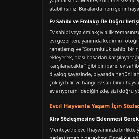
yapmalısınız. Menteşe’nin merkezine ya
atabilirsiniz. Buralarda hem şehir hayat
Ev Sahibi ve Emlakçı İle Doğru İleti
Ev sahibi veya emlakçıyla ilk temasınız
evi gezerken, yanımda kedimin fotoğra
rahatlamış ve “Sorumluluk sahibi birin
ekleyerek, olası hasarları karşılayacağ
karşılanacaktır” gibi bir ibare, ev sa
diyalog sayesinde, piyasada henüz ilan
çok iyi bilir ve hangi ev sahibinin hay
ev arıyorum” dediğinizde, sizi doğru y
Evcil Hayvanla Yaşam İçin Sözl
Kira Sözleşmesine Eklenmesi Gere
Menteşe’de evcil hayvanınızla birlikt
netleştirmeniz gerekiyor. Öncelikle, sö