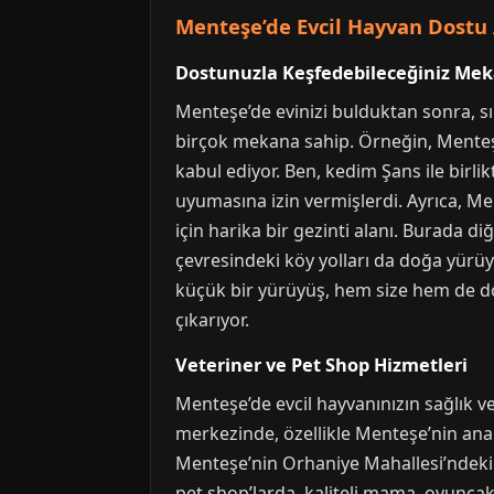
Menteşe’de Evcil Hayvan Dostu 
Dostunuzla Keşfedebileceğiniz Mek
Menteşe’de evinizi bulduktan sonra, sı
birçok mekana sahip. Örneğin, Menteşe
kabul ediyor. Ben, kedim Şans ile bir
uyumasına izin vermişlerdi. Ayrıca, Me
için harika bir gezinti alanı. Burada d
çevresindeki köy yolları da doğa yürüy
küçük bir yürüyüş, hem size hem de dos
çıkarıyor.
Veteriner ve Pet Shop Hizmetleri
Menteşe’de evcil hayvanınızın sağlık ve
merkezinde, özellikle Menteşe’nin ana c
Menteşe’nin Orhaniye Mahallesi’ndeki b
pet shop’larda, kaliteli mama, oyunca