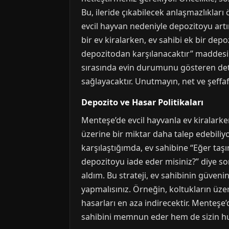
Bu, ileride çıkabilecek anlaşmazlıkları 
evcil hayvan nedeniyle depozitoyu art
bir ev kiralarken, ev sahibi ek bir dep
depozitodan karşılanacaktır” maddesin
sırasında evin durumunu gösteren deta
sağlayacaktır. Unutmayın, net ve şeffaf
Depozito ve Hasar Politikaları
Menteşe’de evcil hayvanla ev kiralark
üzerine bir miktar daha talep edebiliyor
karşılaştığımda, ev sahibine “Eğer taş
depozitoyu iade eder misiniz?” diye s
aldım. Bu strateji, ev sahibinin güveni
yapmalısınız. Örneğin, koltukların üze
hasarları en aza indirecektir. Menteşe’
sahibini memnun eder hem de sizin h