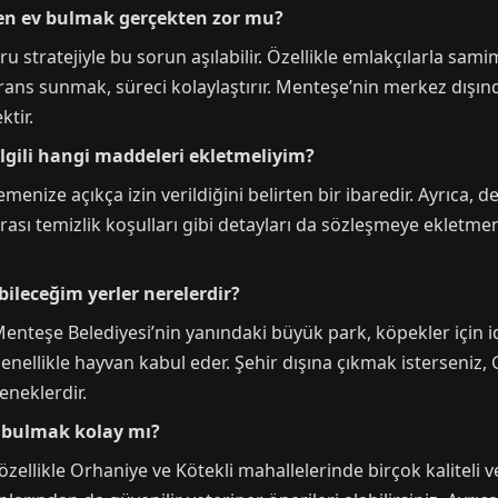
den ev bulmak gerçekten zor mu?
ğru stratejiyle bu sorun aşılabilir. Özellikle emlakçılarla sa
ans sunmak, süreci kolaylaştırır. Menteşe’nin merkez dışınd
ktir.
ilgili hangi maddeleri ekletmeliyim?
enize açıkça izin verildiğini belirten bir ibaredir. Ayrıca,
 temizlik koşulları gibi detayları da sözleşmeye ekletmeniz 
ileceğim yerler nerelerdir?
enteşe Belediyesi’nin yanındaki büyük park, köpekler için ide
enellikle hayvan kabul eder. Şehir dışına çıkmak isterseniz
eneklerdir.
r bulmak kolay mı?
llikle Orhaniye ve Kötekli mahallelerinde birçok kaliteli ve