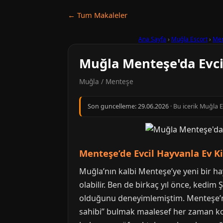
← Tum Makaleler
Ana Sayfa
›
Muğla Escort
›
Men
Muğla Menteşe'da Evci
Muğla / Menteşe
Son guncelleme:
29.06.2026
· Bu icerik Muğla 
Menteşe’de Evcil Hayvanla Ev K
Muğla’nın kalbi Menteşe’ye yeni bir ha
olabilir. Ben de birkaç yıl önce, kedim
olduğunu deneyimlemiştim. Menteşe’nin
sahibi” bulmak maalesef her zaman kol