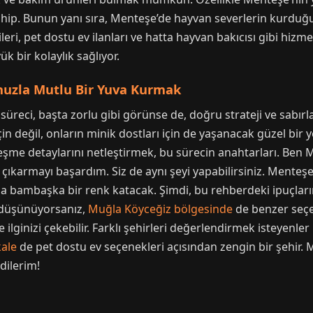
ahip. Bunun yanı sıra, Menteşe’de hayvan severlerin kurduğu 
eri, pet dostu ev ilanları ve hatta hayvan bakıcısı gibi hizme
k bir kolaylık sağlıyor.
nuzla Mutlu Bir Yuva Kurmak
süreci, başta zorlu gibi görünse de, doğru strateji ve sabır
n değil, onların minik dostları için de yaşanacak güzel bir ye
şme detaylarını netleştirmek, bu sürecin anahtarları. Ben M
ı çıkarmayı başardım. Siz de aynı şeyi yapabilirsiniz. Menteş
a bambaşka bir renk katacak. Şimdi, bu rehberdeki ipuçların
e düşünüyorsanız,
Muğla Köyceğiz bölgesinde
de benzer seçen
ilginizi çekebilir. Farklı şehirleri değerlendirmek isteyenler
ale
de pet dostu ev seçenekleri açısından zengin bir şehir.
dilerim!