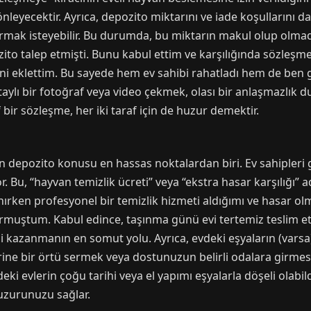
önleyecektir. Ayrıca, depozito miktarını ve iade koşullarını da 
ırmak isteyebilir. Bu durumda, bu miktarın makul olup olma
ozito talep etmişti. Bunu kabul ettim ve karşılığında sözleş
i eklettim. Bu sayede hem ev sahibi rahatladı hem de ben 
ylı bir fotoğraf veya video çekmek, olası bir anlaşmazlık
 bir sözleşme, her iki taraf için de huzur demektir.
en depozito konusu en hassas noktalardan biri. Ev sahipleri
. Bu, “hayvan temizlik ücreti” veya “ekstra hasar karşılığı” a
ınırken profesyonel bir temizlik hizmeti aldığımı ve hasar o
ormuştum. Kabul edince, taşınma günü evi tertemiz teslim e
ni kazanmanın en somut yolu. Ayrıca, evdeki eşyaların (varsa) 
rine bir örtü sermek veya dostunuzun belirli odalara girmesin
deki evlerin çoğu tarihi veya el yapımı eşyalarla döşeli olabi
uzurunuzu sağlar.