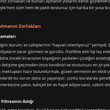
ınız zorlukları ve bunları aşmanın yollarını kendi gözlemle
ejiyle hem sizin hem de patili dostunuz için harika bir yuva
ulmanın Zorlukları
rlamaları
ığım durum, ev sahiplerinin “hayvan istemiyoruz” şerhiydi. 
lyaların zarar görmesi ve gürültü. Özellikle eski tip taş evl
, daha önceki kiracısının köpeğinin parkeleri çizdiğini anlatt
yle iletişime geçmeden önce kendinizi ve dostunuzu en iyi şek
ns mektupları hazır bulundurmak, güven vermenin en etkili yo
evlerde bu sorun daha az yaşanıyor; çünkü buralarda genell
ir merkezine yakın, bahçeli bir ev hayal ediyorsanız, sabırlı 
Filtresinin Azlığı