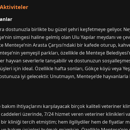
Aktiviteler
anlar
ra dostunuzla birlikte bu güzel şehri keşfetmeye geliyor. N
’nin simgesi haline gelmiş olan Ulu Yapılar meydanı ve çevr
likte Menteşe’nin Arasta Çarşısı’ndaki bir kafede oturup, 
nteşe’nin yemyeşil parkları, özellikle de Menteşe Belediyesi
iğer hayvan severlerle tanışabilir ve dostunuzun sosyalleşmes
üşleri için ideal. Özellikle hafta sonları, Gökçe köyü veya Y
tunuza iyi gelecektir. Unutmayın, Menteşe’de hayvanlarla bir
 bakım ihtiyaçlarını karşılayacak birçok kaliteli veteriner kl
addeleri üzerinde, 7/24 hizmet veren veteriner klinikleri var
ir kliniği tercih etmiştim; hem ilgiliydiler hem de fiyatlar
k ve bakım ürünleri bulmak mümkün. Özellikle Menteşe’nin ye