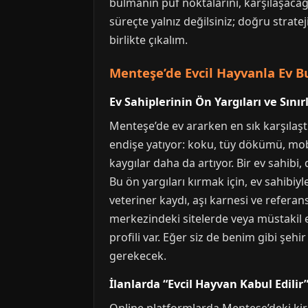
bulmanın püf noktalarını, karşılaşacağ
süreçte yalnız değilsiniz; doğru strat
birlikte çıkalım.
Menteşe’de Evcil Hayvanla Ev B
Ev Sahiplerinin Ön Yargıları ve Sını
Menteşe’de ev ararken en sık karşılaşt
endişe yatıyor: koku, tüy dökümü, mobi
kaygılar daha da artıyor. Bir ev sahibi
Bu ön yargıları kırmak için, ev sahibi
veteriner kaydı, aşı karnesi ve refera
merkezindeki sitelerde veya müstakil 
profili var. Eğer siz de benim gibi şeh
gerekecek.
İlanlarda “Evcil Hayvan Kabul Edilir” 