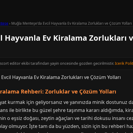
teşe
›
Muğla Menteşe'da Evcil Hayvanla Ev Kiralama Zorlukları ve Çözüm Yolları
l Hayvanla Ev Kiralama Zorlukları 
Escort editor ekibi tarafindan yayin oncesinde gozden gecirilmistir.
Icerik Poli
iralama Rehberi: Zorluklar ve Çözüm Yolları
yat kurmak için geliyorsanız ve yanınızda minik dostunuz da
 Şans ile birlikte bu güzel şehre taşınma kararı aldığımda, ki
 o eşsiz doğası, zeytin ağaçları ve tarihi dokusu insanı ce
ay olmuyor. İşte tam da bu yüzden, sizin için bu rehberi ha