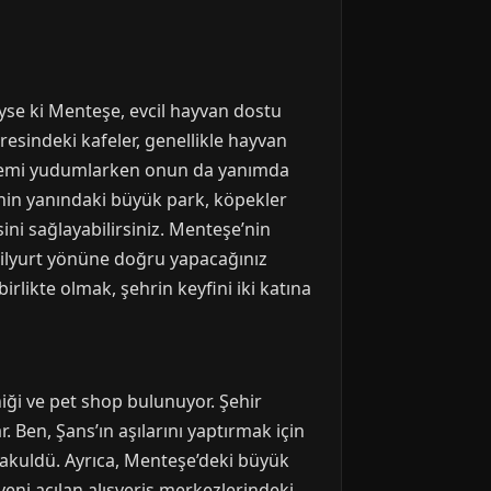
eyse ki Menteşe, evcil hayvan dostu
esindeki kafeler, genellikle hayvan
kahvemi yudumlarken onun da yanımda
’nin yanındaki büyük park, köpekler
ini sağlayabilirsiniz. Menteşe’nin
eşilyurt yönüne doğru yapacağınız
likte olmak, şehrin keyfini iki katına
iniği ve pet shop bulunuyor. Şehir
. Ben, Şans’ın aşılarını yaptırmak için
 makuldü. Ayrıca, Menteşe’deki büyük
ni açılan alışveriş merkezlerindeki