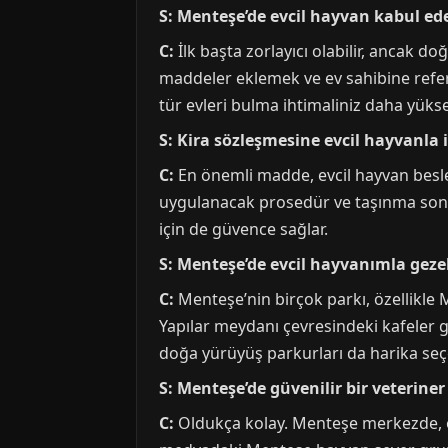
S: Menteşe’de evcil hayvan kabul e
C:
İlk başta zorlayıcı olabilir, ancak do
maddeler eklemek ve ev sahibine refer
tür evleri bulma ihtimaliniz daha yükse
S: Kira sözleşmesine evcil hayvanla 
C:
En önemli madde, evcil hayvan beslem
uygulanacak prosedür ve taşınma sonrası
için de güvence sağlar.
S: Menteşe’de evcil hayvanımla gezeb
C:
Menteşe’nin birçok parkı, özellikle M
Yapılar meydanı çevresindeki kafeler g
doğa yürüyüş parkurları da harika seç
S: Menteşe’de güvenilir bir veterine
C:
Oldukça kolay. Menteşe merkezde, öze