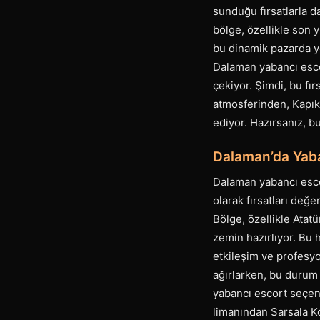
sunduğu fırsatlarla d
bölge, özellikle son y
bu dinamik pazarda ye
Dalaman yabancı escor
çekiyor. Şimdi, bu fı
atmosferinden, Kapık
ediyor. Hazırsanız, b
Dalaman’da Yaba
Dalaman yabancı escor
olarak fırsatları değ
Bölge, özellikle Atat
zemin hazırlıyor. Bu 
etkileşim ve profesyon
ağırlarken, bu durum 
yabancı escort seçene
limanından Sarsala Ko