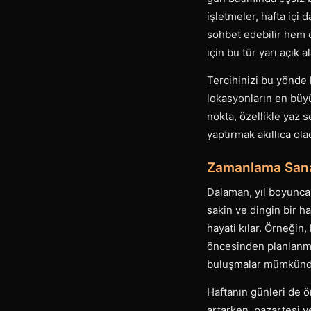
işletmeler, hafta içi 
sohbet edebilir hem d
için bu tür yarı açık 
Tercihinizi bu yönde k
lokasyonların en büyü
nokta, özellikle yaz
yaptırmak akıllıca olac
Zamanlama Sana
Dalaman, yıl boyunca f
sakin ve dingin bir 
hayati kılar. Örneğin
öncesinden planlanm
buluşmalar mümkünd
Haftanın günleri de ön
artarken, pazartesi ve