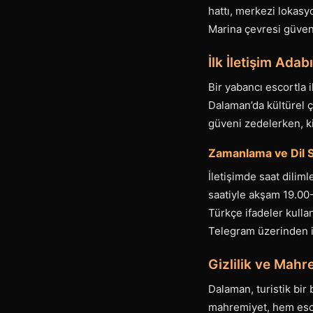
hattı, merkezi lokasyo
Marina çevresi güvenli
İlk İletişim Ada
Bir yabancı escortla 
Dalaman’da kültürel çe
güveni zedelerken, ki
Zamanlama ve Dil 
İletişimde saat diliml
saatiyle akşam 19.00-
Türkçe ifadeler kulla
Telegram üzerinden il
Gizlilik ve Mahr
Dalaman, turistik bir
mahremiyet, hem esco