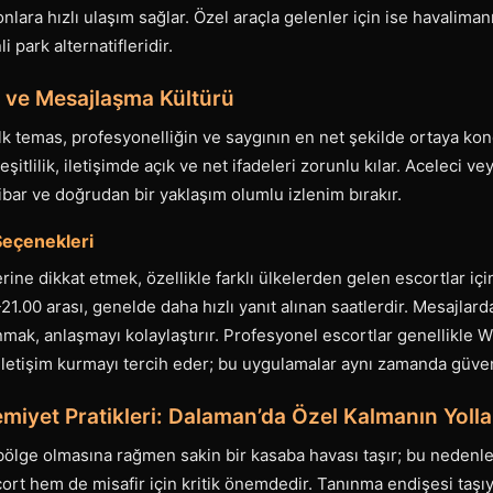
nlara hızlı ulaşım sağlar. Özel araçla gelenler için ise havalima
 park alternatifleridir.
bı ve Mesajlaşma Kültürü
ilk temas, profesyonelliğin ve saygının en net şekilde ortaya ko
şitlilik, iletişimde açık ve net ifadeleri zorunlu kılar. Aceleci ve
bar ve doğrudan bir yaklaşım olumlu izlenim bırakır.
Seçenekleri
erine dikkat etmek, özellikle farklı ülkelerden gelen escortlar iç
21.00 arası, genelde daha hızlı yanıt alınan saatlerdir. Mesajlard
nmak, anlaşmayı kolaylaştırır. Profesyonel escortlar genellikle
etişim kurmayı tercih eder; bu uygulamalar aynı zamanda güvenli
emiyet Pratikleri: Dalaman’da Özel Kalmanın Yolla
 bölge olmasına rağmen sakin bir kasaba havası taşır; bu nedenle 
rt hem de misafir için kritik önemdedir. Tanınma endişesi taşıy