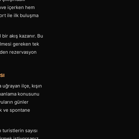
kahve içerken hem
rt ile ilk buluşma
 bir akış kazanır. Bu
dilmesi gereken tek
eden rezervasyon
sı
a uğrayan ilçe, kışın
zamanlama konusunu
vuların günler
k ve spontane
turistlerin sayısı
çirmek istiyorsanız,