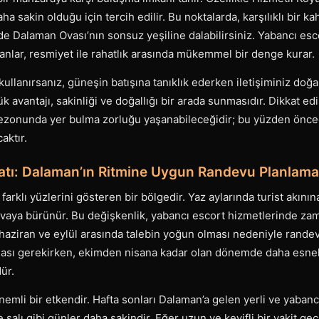
daha sakin olduğu için tercih edilir. Bu noktalarda, karşılıklı bir 
e Dalaman Ovası’nın sonsuz yeşiline dalabilirsiniz. Yabancı esco
alanlar, resmiyet ile rahatlık arasında mükemmel bir denge kurar.
ullanırsanız, güneşin batışına tanıklık ederken iletişiminiz doğal
k avantajı, sakinliği ve doğallığı bir arada sunmasıdır. Dikkat e
 sezonunda yer bulma zorluğu yaşanabileceğidir; bu yüzden önc
aktır.
tı: Dalaman’ın Ritmine Uygun Randevu Planlama
arklı yüzlerini gösteren bir bölgedir. Yaz aylarında turist akının
havaya bürünür. Bu değişkenlik, yabancı escort hizmetlerinde 
, haziran ve eylül arasında talebin yoğun olması nedeniyle rande
ası gerekirken, ekimden nisana kadar olan dönemde daha esne
ür.
emli bir etkendir. Hafta sonları Dalaman’a gelen yerli ve yabancı 
 salı gibi günler daha sakindir. Eğer uzun ve keyifli bir vakit ge