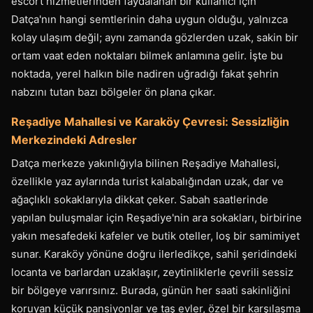
escort hizmetlerinden faydalanan bir kullanıcı için
Datça'nın hangi semtlerinin daha uygun olduğu, yalnızca
kolay ulaşım değil; aynı zamanda gözlerden uzak, sakin bir
ortam vaat eden noktaları bilmek anlamına gelir. İşte bu
noktada, yerel halkın bile nadiren uğradığı fakat şehrin
nabzını tutan bazı bölgeler ön plana çıkar.
Reşadiye Mahallesi ve Karaköy Çevresi: Sessizliğin
Merkezindeki Adresler
Datça merkeze yakınlığıyla bilinen Reşadiye Mahallesi,
özellikle yaz aylarında turist kalabalığından uzak, dar ve
ağaçlıklı sokaklarıyla dikkat çeker. Sabah saatlerinde
yapılan buluşmalar için Reşadiye'nin ara sokakları, birbirine
yakın mesafedeki kafeler ve butik oteller, loş bir samimiyet
sunar. Karaköy yönüne doğru ilerledikçe, sahil şeridindeki
locanta ve barlardan uzaklaşır, zeytinliklerle çevrili sessiz
bir bölgeye varırsınız. Burada, günün her saati sakinliğini
koruyan küçük pansiyonlar ve taş evler, özel bir karşılaşma