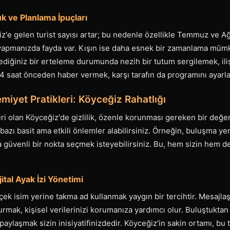
 ve Planlama İpuçları
z'e gelen turist sayısı artar; bu nedenle özellikle Temmuz ve Ağu
yapmanızda fayda var. Kışın ise daha esnek bir zamanlama mü
diğiniz bir erteleme durumunda nezih bir tutum sergilemek, iliş
4 saat önceden haber vermek, karşı tarafın da programını ayarla
emiyet Pratikleri: Köyceğiz Rahatlığı
ri olan Köyceğiz'de gizlilik, özenle korunması gereken bir değerdi
 bazı basit ama etkili önlemler alabilirsiniz. Örneğin, buluşma y
 güvenli bir nokta seçmek isteyebilirsiniz. Bu, hem sizin hem d
jital Ayak İzi Yönetimi
çek isim yerine takma ad kullanmak yaygın bir tercihtir. Mesajl
urmak, kişisel verilerinizi korumanıza yardımcı olur. Buluştukta
paylaşmak sizin inisiyatifinizdedir. Köyceğiz'in sakin ortamı, bu tü