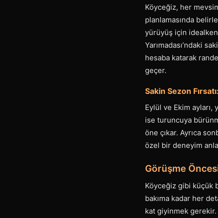
Köyceğiz, her mevsim 
planlamasında belirle
yürüyüş için idealken,
Yarımadası’ndaki saki
hesaba katarak rande
geçer.
Sakin Sezon Fırsat
Eylül ve Ekim ayları,
ise turuncuya bürünm
öne çıkar. Ayrıca son
özel bir deneyim anla
Görüşme Öncesi 
Köyceğiz gibi küçük b
bakıma kadar her detay
kat giyinmek gerekir