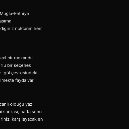
. Muğla-Fethiye
taşıma
ediğiniz noktanın hem
deal bir mekandır.
urlu bir seçenek
z, göl çevresindeki
elmekte fayda var.
canlı olduğu yaz
ai sonrası, hafta sonu
rinizi karşılayacak en