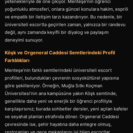
yetenekleriyle de öne çıkıyor. Menteşe’nin öğrenci
yoğunluklu atmosferi, onlara güncel konulara hakim, esprili
ve empatik bir iletişim tarzı kazandırıyor. Bu nedenle, bir
üniversiteli escortla geçirilen zaman, yalnızca bir randevu
değil, aynı zamanda keyifli bir diyalog ve paylaşım
deneyimi sunuyor.
Köşk ve Orgeneral Caddesi Semtlerindeki Profil
Farklılıkları
Menteşe’nin farklı semtlerindeki üniversiteli escort
profilleri, bulundukları çevrenin sosyokültürel yapısına
göre şekilleniyor. Örneğin, Muğla Sıtkı Koçman
Üniversitesi’nin ana kampüsüne yakın Köşk semtinde,
genellikle daha yeni ve enerjik bir öğrenci profiliyle
karşılaşırsınız; burada sohbetler dersler, yeni açılan kafeler
ve seyahat planları etrafında döner. Orgeneral Caddesi
çevresinde ise, şehir hayatına daha entegre olmuş,
restoranları ve gece mekanlarını iyi bilen escortlar