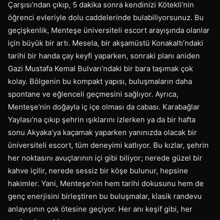
Çarşısı’ndan çıkıp, 5 dakika sonra kendinizi Kötekli’nin
öğrenci evleriyle dolu caddelerinde bulabiliyorsunuz. Bu
geçişkenlik, Menteşe üniversiteli escort arayışında olanlar
için büyük bir artı. Mesela, bir akşamüstü Konakaltı’ndaki
tarihi bir handa çay keyfi yaparken, sonraki planı aniden
Gazi Mustafa Kemal Bulvarı’ndaki bir bara taşımak çok
kolay. Bölgenin bu kompakt yapısı, buluşmaların daha
spontane ve eğlenceli geçmesini sağlıyor. Ayrıca,
Menteşe’nin doğayla iç içe olması da cabası. Karabağlar
Yaylası’na çıkıp şehrin ışıklarını izlerken ya da bir hafta
sonu Akyaka’ya kaçamak yaparken yanınızda olacak bir
üniversiteli escort, tüm deneyimi katlıyor. Bu kızlar, şehrin
her noktasını avuçlarının içi gibi biliyor; nerede güzel bir
kahve içilir, nerede sessiz bir köşe bulunur, hepsine
hakimler. Yani, Menteşe’nin hem tarihi dokusunu hem de
genç enerjisini birleştiren bu buluşmalar, klasik randevu
anlayışının çok ötesine geçiyor. Her anı keşif gibi, her