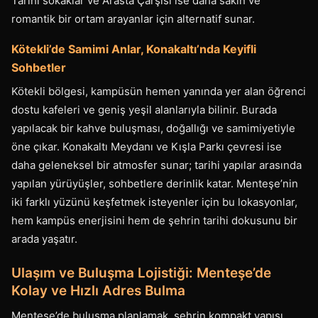
Tarihi sokaklar ve Arasta Çarşısı ise daha sakin ve
romantik bir ortam arayanlar için alternatif sunar.
Kötekli’de Samimi Anlar, Konakaltı’nda Keyifli
Sohbetler
Kötekli bölgesi, kampüsün hemen yanında yer alan öğrenci
dostu kafeleri ve geniş yeşil alanlarıyla bilinir. Burada
yapılacak bir kahve buluşması, doğallığı ve samimiyetiyle
öne çıkar. Konakaltı Meydanı ve Kışla Parkı çevresi ise
daha geleneksel bir atmosfer sunar; tarihi yapılar arasında
yapılan yürüyüşler, sohbetlere derinlik katar. Menteşe’nin
iki farklı yüzünü keşfetmek isteyenler için bu lokasyonlar,
hem kampüs enerjisini hem de şehrin tarihi dokusunu bir
arada yaşatır.
Ulaşım ve Buluşma Lojistiği: Menteşe’de
Kolay ve Hızlı Adres Bulma
Menteşe’de buluşma planlamak, şehrin kompakt yapısı