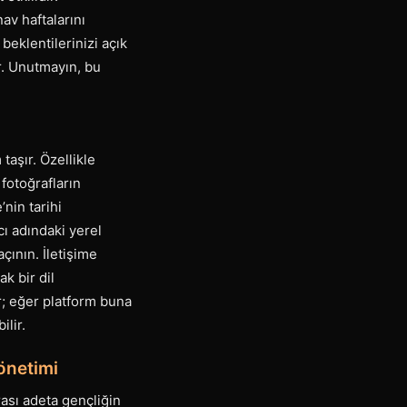
av haftalarını
eklentilerinizi açık
r. Unutmayın, bu
taşır. Özellikle
 fotoğrafların
nin tarihi
cı adındaki yerel
çının. İletişime
k bir dil
r; eğer platform buna
ilir.
önetimi
ası adeta gençliğin