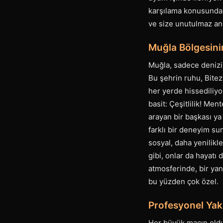
karşılama konusundaki
ve size unutulmaz anl
Muğla Bölgesini
Muğla, sadece denizi 
Bu şehrin ruhu, Bite
her yerde hissediliyo
basit: Çeşitlilik! Me
arayan bir başkası ya
farklı bir deneyim su
sosyal, daha yenilikl
gibi, onlar da hayatı
atmosferinde, bir yan
bu yüzden çok özel.
Profesyonel Yak
Her büyük maçın olduğ