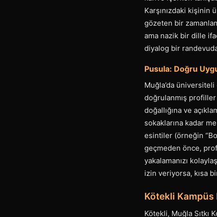
Karşınızdaki kişinin 
gözeten bir zamanlama
ama nazik bir dille i
diyalog bir randevuda
Pusula: Doğru Uygu
Muğla’da üniversiteli 
doğrulanmış profiller 
doğallığına ve açıkla
sokaklarına kadar meka
esintiler (örneğin “B
geçmeden önce, profil
yakalamanızı kolaylaş
izin veriyorsa, kısa b
Kötekli Kampüs 
Kötekli, Muğla Sıtkı 