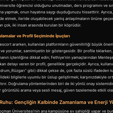
üniversite öğrencisi olduğunu unutmadan, ders programını ve sın
 yapmak, onun hayatına saygı duyduğunuzu hissettirir. Ayrıca, b
fade etmek, ileride oluşabilecek yanlış anlaşılmaların önüne geçe
n çok, iki insan arasında kurulan bir köprüdür.
lamalar ve Profil Seçiminde İpuçları
escort ararken, kullanılan platformların güvenilirliği büyük önem 
ve yorumlar, samimiyetin bir göstergesidir. Bir profile tıklarken,
manın içtenliğine dikkat edin; Fethiye’nin yamaçlarından Menteşe’
n detayı veren bir profil, genellikle gerçekçidir. Ayrıca, kullanı
odrum_Rüzgarı” gibi) dikkat çekse de, çok fazla süslü ifadeden ka
deki bilgilerle uyumlu bir üslup geliştirmek; karşınızdakiyle orta
tırır. Doğrulama yöntemlerinden biri de iki yönlü onay sistemidi
ir görüntülü arama veya sesli mesaj, güven tazelemede etkili olab
Ruhu: Gençliğin Kalbinde Zamanlama ve Enerji Y
Koçman Üniversitesi’nin ana kampüsüne ev sahipliği yapar ve bur