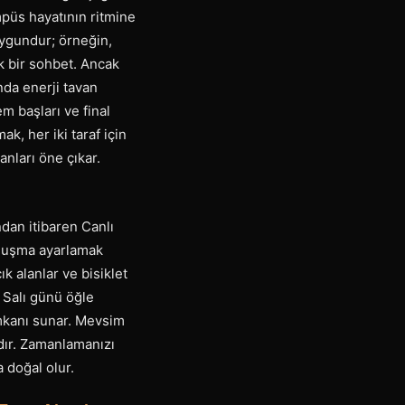
mpüs hayatının ritmine
 uygundur; örneğin,
k bir sohbet. Ancak
nda enerji tavan
m başları ve final
k, her iki taraf için
anları öne çıkar.
ndan itibaren Canlı
buluşma ayarlamak
k alanlar ve bisiklet
 Salı günü öğle
imkanı sunar. Mevsim
adır. Zamanlamanızı
 doğal olur.