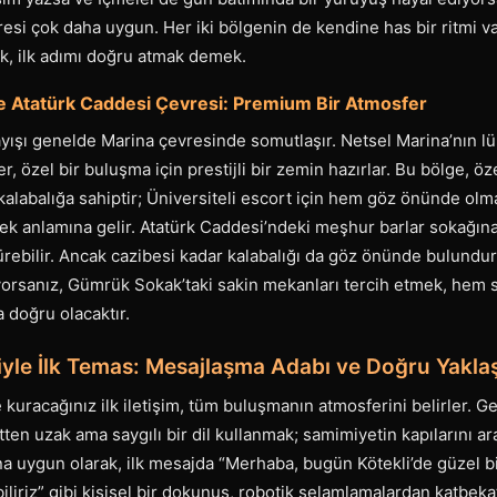
resi çok daha uygun. Her iki bölgenin de kendine has bir ritmi v
ek, ilk adımı doğru atmak demek.
e Atatürk Caddesi Çevresi: Premium Bir Atmosfer
ayışı genelde Marina çevresinde somutlaşır. Netsel Marina’nın lü
r, özel bir buluşma için prestijli bir zemin hazırlar. Bu bölge, öz
ir kalabalığa sahiptir; Üniversiteli escort için hem göz önünde o
ek anlamına gelir. Atatürk Caddesi’ndeki meşhur barlar sokağın
rebilir. Ancak cazibesi kadar kalabalığı da göz önünde bulundur
orsanız, Gümrük Sokak’taki sakin mekanları tercih etmek, hem
a doğru olacaktır.
iyle İlk Temas: Mesajlaşma Adabı ve Doğru Yakla
e kuracağınız ilk iletişim, tüm buluşmanın atmosferini belirler. G
en uzak ama saygılı bir dil kullanmak; samimiyetin kapılarını ara
a uygun olarak, ilk mesajda “Merhaba, bugün Kötekli’de güzel bir
liriz” gibi kişisel bir dokunuş, robotik selamlamalardan katbekat 