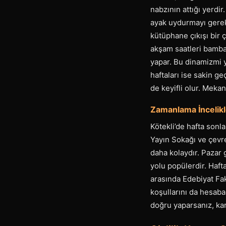
nabzının attığı yerdi
ayak uydurmayı gerekti
kütüphane çıkışı bir 
akşam saatleri bambaş
yapar. Bu dinamizmi y
haftaları ise sakin g
de keyifli olur. Meka
Zamanlama İncelikle
Kötekli’de hafta sonl
Yayın Sokağı ve çevre
daha kolaydır. Pazar 
yolu popülerdir. Haft
arasında Edebiyat Fak
koşullarını da hesaba
doğru yaparsanız, kar