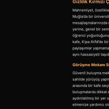
Gizlilik Kırmızı 
Mahremiyet, özellikle
Muğla’da bir üniversi
mesajlaşmalarınızda ö
yerine, genel bir sem
öğrenci yoğunluğunun
kafe, Kipa AVM’de bir
paylaşımlar yapmamak
aynı hassasiyeti taşı
Görüşme Mekanı Se
Güvenli buluşma mekan
sahilde yürüyüş yapm
arasında bir kafe seç
buluşmalarda dikkat e
aydınlatılmış bir yer
etmenize yardımcı ol