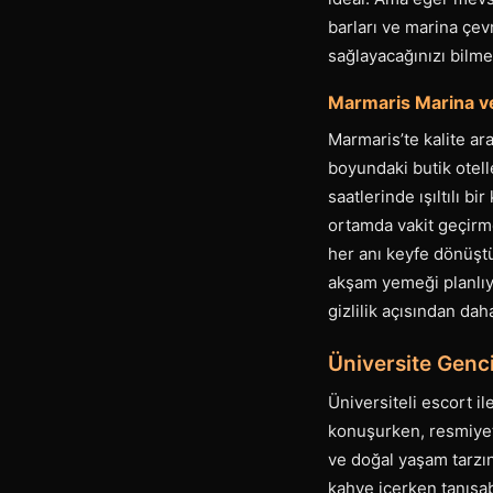
barları ve marina çev
sağlayacağınızı bilm
Marmaris Marina v
Marmaris’te kalite ar
boyundaki butik otelle
saatlerinde ışıltılı b
ortamda vakit geçirm
her anı keyfe dönüştü
akşam yemeği planlıy
gizlilik açısından dah
Üniversite Genc
Üniversiteli escort il
konuşurken, resmiyett
ve doğal yaşam tarzın
kahve içerken tanışabi