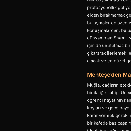
profesyonellik geliyor
elden bırakmamak gere
buluşmalar da özen ve
konuşmalardan, buluşm
dünyanın en önemli yap
için de unutulmaz bir
çıkararak ilerlemek, 
alacak ve en güzel go
Menteşe’den Mar
Muğla, dağların etekl
bir ikiliğe sahip. Ün
öğrenci hayatının kal
koyları ve gece hayat
karar vermek gerek: s
bir kafede baş başa 
ideal. Ama eğer mevs