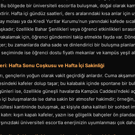
r. Bu bölgede bir üniversiteli escortla buluşmak, doğal olarak ka
rir. Hafta içi gündüz saatleri, ders aralarındaki kısa anlar için
çay molası ya da Kredi Yurtlar Kurumu’nun yanındaki kafede sıca
kadır; özellikle Bahar Şenlikleri veya öğrenci etkinlikleri sırası
akalamak için, öğrenci gündemini takip etmekte fayda var. Döne
eçer; bu zamanlarda daha sade ve dinlendirici bir buluşma planlama
n seçiminde ise öğrenci dostu fiyatlı mekanlar ve kampüs yeşil al
ri: Hafta Sonu Coşkusu ve Hafta İçi Sakinliği
arı, gençlerin yoğun olarak vakit geçirdiği anlardır. Cuma akşamı
sindeki kafeler dolup taşar; bu kalabalık içinde spontane bir 
günleri ise, özellikle güneşli havalarda Kampüs Caddesi’ndeki açı
a içi buluşmalarda ise daha sakin bir atmosfer hakimdir; örneğin,
ültesi kantininde buluşmak, az kişiyle daha kaliteli bir sohbet 
 katın: kışın kapalı kafeler, yazın ise gölgelik bahçeler ön pland
şınızdaki üniversiteli escortla enerjinizin uyumlanması çok daha