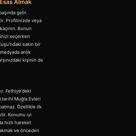
ı Esas Almak
aşında gelir.
r. Profilinizde veya
 kaçının. Bunun
inizi seçerken
uşu’ndaki sakin bir
l medyada anlık
şınızdaki kişinin de
r. Fethiye’deki
tarihi Muğla Evleri
atmaz. Özellikle ilk
tir. Konumu iyi
a hızlı hareket
ırakmak ve önceden