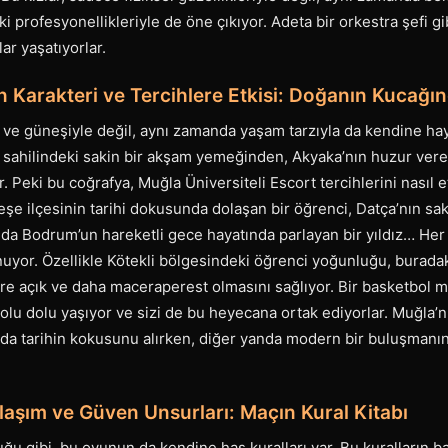
 profesyonellikleriyle de öne çıkıyor. Adeta bir orkestra şefi gi
ar yaşatıyorlar.
n Karakteri ve Tercihlere Etkisi: Doğanın Kucağı
ve güneşiyle değil, aynı zamanda yaşam tarzıyla da kendine hayr
z sahilindeki sakin bir akşam yemeğinden, Akyaka’nın huzur ver
r. Peki bu coğrafya, Muğla Üniversiteli Escort tercihlerini nasıl 
nteşe ilçesinin tarihi dokusunda dolaşan bir öğrenci, Datça’nın sa
 da Bodrum’un hareketli gece hayatında parlayan bir yıldız… Her bi
nuyor. Özellikle Kötekli bölgesindeki öğrenci yoğunluğu, burada
ere açık ve daha maceraperest olmasını sağlıyor. Bir basketbol m
 dolu dolu yaşıyor ve sizi de bu heyecana ortak ediyorlar. Muğla’
da tarihin kokusunu alırken, diğer yanda modern bir buluşmanın
laşım ve Güven Unsurları: Maçın Kural Kitabı
u gibi, bu oyunun da kendine has kuralları var. Bu kuralların b