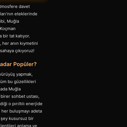
atmosfere davet
arı’nın eteklerinde
ibi, Muğla
ı Koçman
bir tat katıyor.
, her anın kıymetini
 sahaya çıkıyoruz!
Kadar Popüler?
 yürüyüş yapmak,
üm bu güzellikleri
ktada Muğla
birer sohbet ustası,
ği o pırıltılı enerjide
r, her buluşmayı adeta
 şey kusursuz bir
klentileri anlama ve