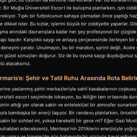
. Bir Muğla Üniversiteli Escort ile buluşma planlarken, işin ciddi
kiyor. Tıpkı bir futbolcunun sahaya çıkmadan önce yaptığı hazır
 dikkat ister. Bu kızlar, işlerini büyük bir ciddiyetle yaparlar. 
a anındaki davranışlara kadar her şey profesyonel bir çizgide 
ı taşıdır. Karşılıklı saygı ve anlayış çerçevesinde ilerleyen bir d
 deneyim yaratır. Unutmayın, bu bir maraton, sprint değil. Acele
en güzel sonuçları doğurur. Siz de bu oyuna saygı duyduğunuz sü
lü atacaksınız.
maris’e: Şehir ve Tatil Ruhu Arasında Rota Belir
erine yaslanmış şehir merkezleriyle sahil kasabalarının coşkusu
iversiteli escort seçiminde lokasyon, bu ikiliğin tam ortasında du
binin attığı yer olarak sakin ve entelektüel bir atmosfer sunarke
ıyla bambaşka bir enerji taşıyor. Bir randevu planlarken, öncel
akin bir sohbet mi, yoksa hareketli bir gece mi? Eğer Gazi Must
muhabbet edecekseniz, Menteşe’nin 20’liklerin enerjisiyle yoğru
im yazsa ve İçmeler’de gün batımında bir yürüyüş hayal ediyorsa