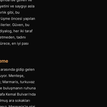
yetini ve saygıyı asla
lık gibi, bu
Görüşme öncesi yapılan
ilerler. Güven, bu
iyalog, her iki taraf
 etmeden, tadını
rece, en iyi pası
leme
 arasında gidip gelen
ruyor. Menteşe,
n; Marmaris, turkuvaz
ikle buluşmanın ruhuna
afa Kemal Bulvarı’nda
lmuş ara sokakları
nız, Marmaris’in plaj