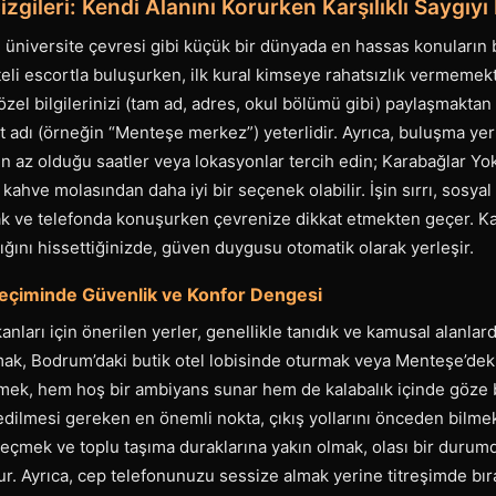
Çizgileri: Kendi Alanını Korurken Karşılıklı Saygıy
 üniversite çevresi gibi küçük bir dünyada en hassas konuların b
teli escortla buluşurken, ilk kural kimseye rahatsızlık vermemekti
zel bilgilerinizi (tam ad, adres, okul bölümü gibi) paylaşmaktan
t adı (örneğin “Menteşe merkez”) yeterlidir. Ayrıca, buluşma yer
 az olduğu saatler veya lokasyonlar tercih edin; Karabağlar Yok
 kahve molasından daha iyi bir seçenek olabilir. İşin sırrı, sosya
 ve telefonda konuşurken çevrenize dikkat etmekten geçer. Kar
dığını hissettiğinizde, güven duygusu otomatik olarak yerleşir.
çiminde Güvenlik ve Konfor Dengesi
ları için önerilen yerler, genellikle tanıdık ve kamusal alanlardı
ak, Bodrum’daki butik otel lobisinde oturmak veya Menteşe’deki 
mek, hem hoş bir ambiyans sunar hem de kalabalık içinde göze b
dilmesi gereken en önemli nokta, çıkış yollarını önceden bilmek
 seçmek ve toplu taşıma duraklarına yakın olmak, olası bir durumd
ur. Ayrıca, cep telefonunuzu sessize almak yerine titreşimde b