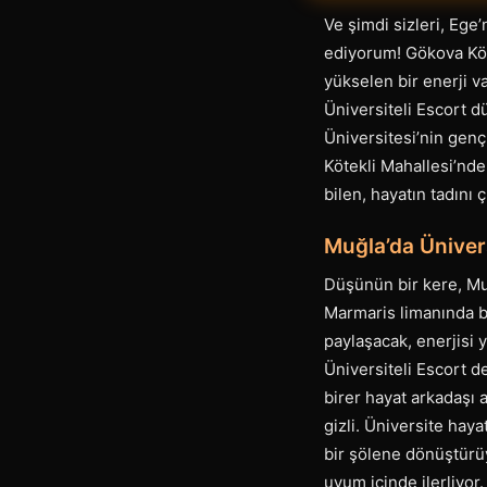
Ve şimdi sizleri, Eg
ediyorum! Gökova Körf
yükselen bir enerji v
Üniversiteli Escort d
Üniversitesi’nin genç
Kötekli Mahallesi’nde
bilen, hayatın tadını
Muğla’da Üniver
Düşünün bir kere, Mu
Marmaris limanında b
paylaşacak, enerjisi 
Üniversiteli Escort d
birer hayat arkadaşı a
gizli. Üniversite hay
bir şölene dönüştürüy
uyum içinde ilerliyor.