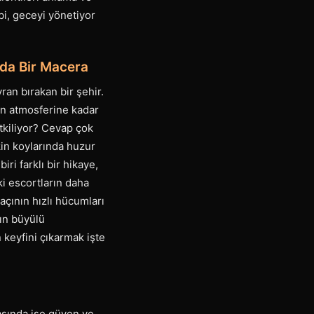
bi, geceyi yönetiyor
nda Bir Macera
an bırakan bir şehir.
en atmosferine kadar
etkiliyor? Cevap çok
kin koylarında huzur
ri farklı bir hikaye,
ki escortların daha
açının hızlı hücumları
nın büyülü
 keyfini çıkarmak işte
aşında ise güven ve