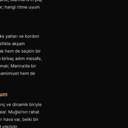
ar; hangi ritme uyum
ks yatları ve kordon
ellikle akşam
lmak hem de seçkin bir
a birkaç adım mesafe,
malı; Marina’da bir
 samimiyet hem de
şım
enç ve dinamik biriyle
lar. Muğla’nın rahat
 hava var, belki bir
etkilidir.