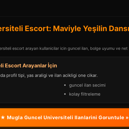
siteli Escort: Maviyle Yeşilin Dansı
siteli escort arayan kullanicilar icin guncel ilan, bolge uyumu ve net i
li Escort Arayanlar İçin
a profil tipi, yas araligi ve ilan acikligi one cikar.
guncel ilan secimi
kolay filtreleme
★ Mugla Guncel Universiteli Ilanlarini Goruntule »