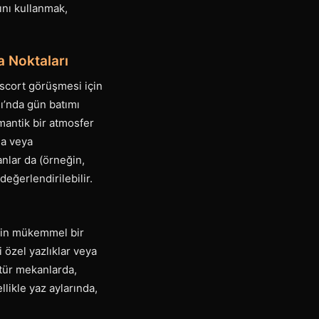
ını kullanmak,
 Noktaları
 escort görüşmesi için
jı’nda gün batımı
mantik bir atmosfer
na veya
nlar da (örneğin,
değerlendirilebilir.
için mükemmel bir
i özel yazlıklar veya
tür mekanlarda,
likle yaz aylarında,