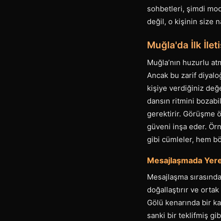
sohbetleri, şimdi mo
değil, o kişinin size 
Muğla'da İlk İle
Muğla’nın huzurlu atm
Ancak bu zarif diyalo
kişiye verdiğiniz değ
dansın ritmini bozabi
gerektirir. Görüşme ö
güveni inşa eder. Ör
gibi cümleler, hem bö
Mesajlaşmada Yere
Mesajlaşma sırasında
doğallaştırır ve orta
Gölü kenarında bir kah
sanki bir teklifmiş g