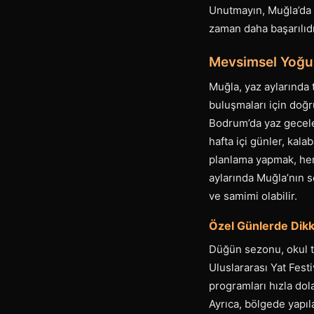
Unutmayın, Muğla’da i
zaman daha başarılıdı
Mevsimsel Yoğun
Muğla, yaz aylarında
buluşmaları için doğ
Bodrum’da yaz geceler
hafta içi günler, kal
planlama yapmak, hem
aylarında Muğla’nın s
ve samimi olabilir.
Özel Günlerde Dikk
Düğün sezonu, okul ta
Uluslararası Yat Fest
programları hızla do
Ayrıca, bölgede yapıl