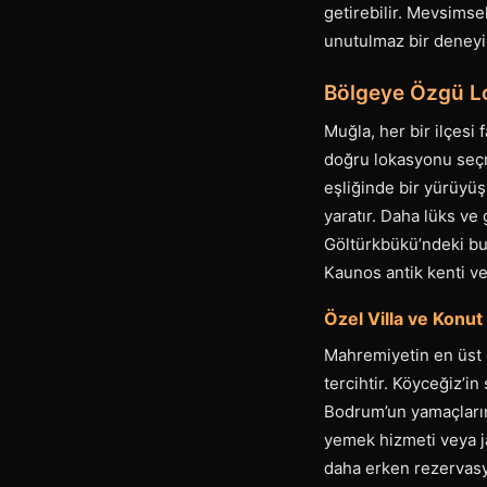
getirebilir. Mevsimse
unutulmaz bir deneyi
Bölgeye Özgü L
Muğla, her bir ilçesi 
doğru lokasyonu seçme
eşliğinde bir yürüyü
yaratır. Daha lüks ve
Göltürkbükü’ndeki but
Kaunos antik kenti vey
Özel Villa ve Konut 
Mahremiyetin en üst 
tercihtir. Köyceğiz’in
Bodrum’un yamaçların
yemek hizmeti veya ja
daha erken rezervasy