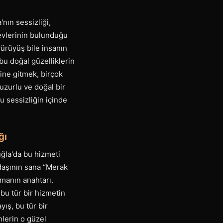
nın sessizliği,
 evlerinin bulunduğu
ürüyüş bile insanın
bu doğal güzelliklerin
ine gitmek, birçok
 huzurlu ve doğal bir
u sessizliğin içinde
ğı
ğla'da bu hizmeti
adaşının sana “Merak
amanın anahtarı.
 bu tür bir hizmetin
yış, bu tür bir
nlerin o güzel