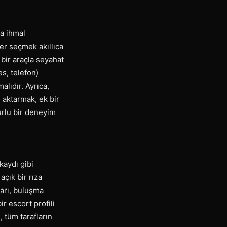
la ihmal
yer seçmek akıllıca
 bir araçla seyahat
es, telefon)
alıdır. Ayrıca,
 aktarmak, ek bir
zurlu bir deneyim
kaydı gibi
açık bir rıza
ları, buluşma
ir escort profili
 tüm tarafların