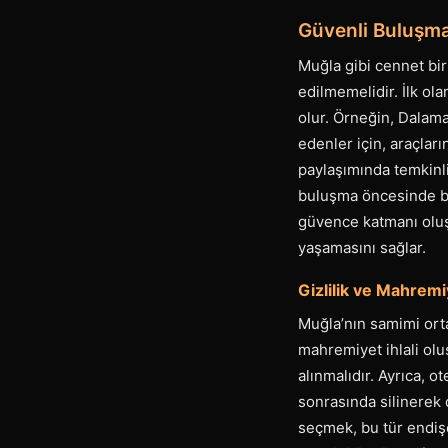
Güvenli Buluşma 
Muğla gibi cennet bir
edilmemelidir. İlk ola
olur. Örneğin, Dalama
edenler için, araçları
paylaşımında temkinli 
buluşma öncesinde bir
güvence katmanı oluşt
yaşamasını sağlar.
Gizlilik ve Mahremiy
Muğla’nın samimi orta
mahremiyet ihlali oluş
alınmalıdır. Ayrıca, o
sonrasında silinerek d
seçmek, bu tür endişe