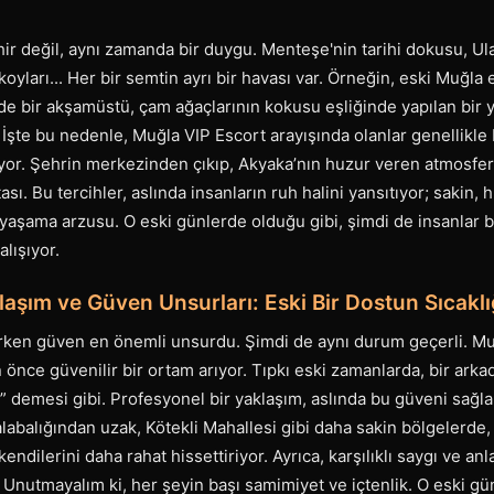
ir değil, aynı zamanda bir duygu. Menteşe'nin tarihi dokusu, Ula'
yları... Her bir semtin ayrı bir havası var. Örneğin, eski Muğla
e bir akşamüstü, çam ağaçlarının kokusu eşliğinde yapılan bir y
 İşte bu nedenle, Muğla VIP Escort arayışında olanlar genellikle 
iyor. Şehrin merkezinden çıkıp, Akyaka’nın huzur veren atmosfer
tası. Bu tercihler, aslında insanların ruh halini yansıtıyor; sakin,
 yaşama arzusu. O eski günlerde olduğu gibi, şimdi de insanlar b
lışıyor.
aşım ve Güven Unsurları: Eski Bir Dostun Sıcaklı
arken güven en önemli unsurdu. Şimdi de aynı durum geçerli. Mu
 önce güvenilir bir ortam arıyor. Tıpkı eski zamanlarda, bir ark
 demesi gibi. Profesyonel bir yaklaşım, aslında bu güveni sağl
alabalığından uzak, Kötekli Mahallesi gibi daha sakin bölgelerde,
endilerini daha rahat hissettiriyor. Ayrıca, karşılıklı saygı ve anla
ı. Unutmayalım ki, her şeyin başı samimiyet ve içtenlik. O eski gü