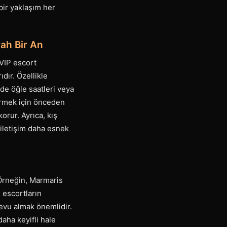
bir yaklaşım her
ah Bir An
VIP escort
dır. Özellikle
de öğle saatleri veya
virmek için önceden
rur. Ayrıca, kış
 iletişim daha esnek
 Örneğin, Marmaris
 escortların
evu almak önemlidir.
aha keyifli hale