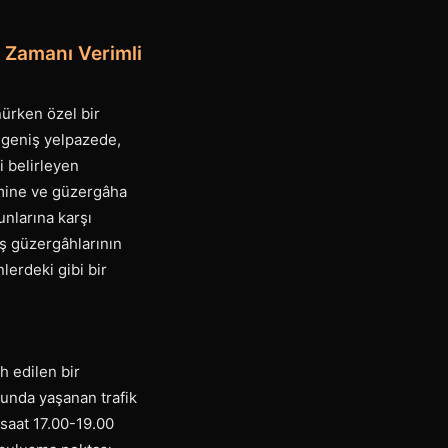
a Zamanı Verimli
nürken özel bir
 geniş yelpazede,
 belirleyen
limine ve güzergâha
unlarına karşı
uş güzergâhlarının
lerdeki gibi bir
h edilen bir
unda yaşanan trafik
 saat 17.00-19.00