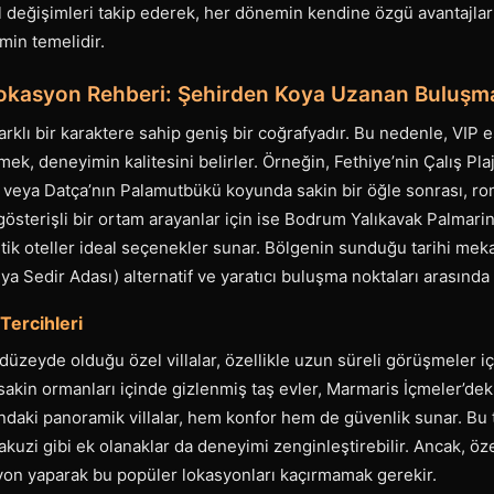
l değişimleri takip ederek, her dönemin kendine özgü avantajlar
min temelidir.
okasyon Rehberi: Şehirden Koya Uzanan Buluşma
farklı bir karaktere sahip geniş bir coğrafyadır. Bu nedenle, VIP
k, deneyimin kalitesini belirler. Örneğin, Fethiye’nin Çalış Pla
ş veya Datça’nın Palamutbükü koyunda sakin bir öğle sonrası, ro
 gösterişli bir ortam arayanlar için ise Bodrum Yalıkavak Palmari
ik oteller ideal seçenekler sunar. Bölgenin sunduğu tarihi meka
a Sedir Adası) alternatif ve yaratıcı buluşma noktaları arasında 
Tercihleri
düzeyde olduğu özel villalar, özellikle uzun süreli görüşmeler 
 sakin ormanları içinde gizlenmiş taş evler, Marmaris İçmeler’dek
daki panoramik villalar, hem konfor hem de güvenlik sunar. Bu 
kuzi gibi ek olanaklar da deneyimi zenginleştirebilir. Ancak, özel
on yaparak bu popüler lokasyonları kaçırmamak gerekir.