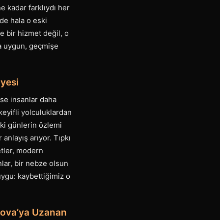
ne kadar farklıydı her
de hala o eski
e bir hizmet değil, o
na uygun, geçmişe
ayesi
se insanlar daha
keyifli yolculuklardan
ski günlerin özlemi
 anlayış arıyor. Tıpkı
etler, modern
lar, bir nebze olsun
uygu: kaybettiğimiz o
ökova’ya Uzanan