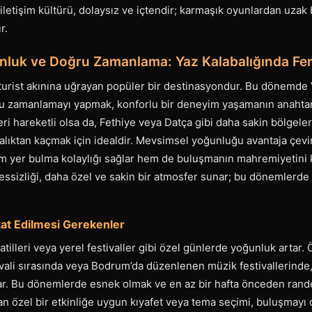
letişim kültürü, dolaysız ve içtendir; karmaşık oyunlardan uzak 
r.
luk ve Doğru Zamanlama: Yaz Kalabalığında Fer
 turist akınına uğrayan popüler bir destinasyondur. Bu dönemde 
ru zamanlamayı yapmak, konforlu bir deneyim yaşamanın anahtarı
i hareketli olsa da, Fethiye veya Datça gibi daha sakin bölgeler
abalıktan kaçmak için idealdir. Mevsimsel yoğunluğu avantaja çe
 yer bulma kolaylığı sağlar hem de buluşmanın mahremiyetini ko
essizliği, daha özel ve sakin bir atmosfer sunar; bu dönemlerde
at Edilmesi Gerekenler
tilleri veya yerel festivaller gibi özel günlerde yoğunluk artar.
ivali sırasında veya Bodrum’da düzenlenen müzik festivallerinde,
lar. Bu dönemlerde esnek olmak ve en az bir hafta önceden rand
an özel bir etkinliğe uygun kıyafet veya tema seçimi, buluşmayı d