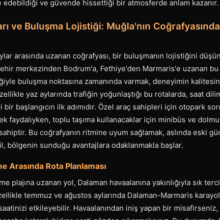
 edebildiği ve güvende hissettiği bir atmosferde anlam kazanır.
arı ve Buluşma Lojistiği: Muğla'nın Coğrafyasınd
ylar arasında uzanan coğrafyası, bir buluşmanın lojistiğini düşü
 Şehir merkezinden Bodrum'a, Fethiye'den Marmaris'e uzanan bu
iyle buluşma noktasına zamanında varmak, deneyimin kalitesini
zellikle yaz aylarında trafiğin yoğunlaştığı bu rotalarda, saat di
li bir başlangıcın ilk adımıdır. Özel araç sahipleri için otopark sor
lmek faydalıyken, toplu taşıma kullanacaklar için minibüs ve dolm
 sahiptir. Bu coğrafyanın ritmine uyum sağlamak, aslında eski gün
il, bölgenin sunduğu avantajlara odaklanmakla başlar.
e Arasında Rota Planlaması
e plajına uzanan yol, Dalaman havaalanına yakınlığıyla sık terci
zellikle temmuz ve ağustos aylarında Dalaman-Marmaris karayol
atinizi etkileyebilir. Havaalanından iniş yapan bir misafirseniz,