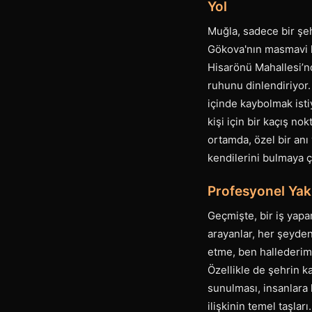
Yol
Muğla, sadece bir şeh
Gökova'nın masmavi ko
Hisarönü Mahallesi’nd
ruhunu dinlendiriyor.
içinde kaybolmak ist
kişi için bir kaçış nok
ortamda, özel bir anı
kendilerini bulmaya ça
Profesyonel Yakl
Geçmişte, bir iş yap
arayanlar, her şeyden
etme, ben hallederim”
Özellikle de şehrin k
sunulması, insanlara k
ilişkinin temel taşlar