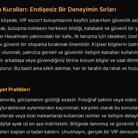
Kuralları: Endişesiz Bir Deneyimin Sırları
 köşede, VIP escort buluşmasının keyfini çıkarırken güvenlik as
rak, buluşma noktasını herkesin bildiği, kalabalık ve güvenli bir 
n Havalimanı yakınındaki bir kafe, ilk tanışma için idealken; özel
nı güvenli bir otoparka bırakmak önemlidir. Kişisel bilgilerin (adr
olunmalı, yalnızca gerekli ve güvenilir iletişim kanalları kullanılm
 arkadaşa veya güvendiğiniz birine konum bilgisi ve saat dilimi
urur. Bu basit ama etkili adımlar, her iki tarafın da rahat ve hu
et Pratikleri
mında, görüşmenin gizliliği esastır. Fotoğraf çekimi veya video 
turabilecek eylemlerden kaçınılmalı; karşılıklı olarak bu konuda 
tellerde veya özel mekanlarda kullanılan isimler ve iletişim detay
ijital ayak izi en aza indirilebilir. Bölgede tanınmış ve güvenilir b
leri baştan ortadan kaldırır. Unutmayın, gerçek bir VIP deneyim,