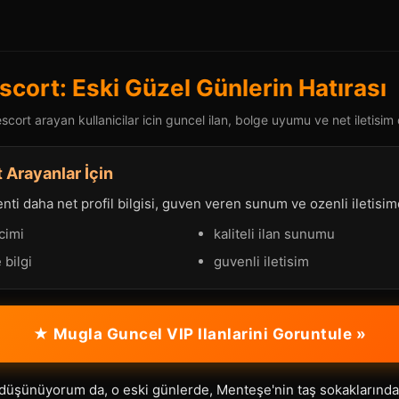
scort: Eski Güzel Günlerin Hatırası
cort arayan kullanicilar icin guncel ilan, bolge uyumu ve net iletisim 
 Arayanlar İçin
ti daha net profil bilgisi, guven veren sunum ve ozenli iletisimd
cimi
kaliteli ilan sunumu
 bilgi
guvenli iletisim
★ Mugla Guncel VIP Ilanlarini Goruntule »
 düşünüyorum da, o eski günlerde, Menteşe'nin taş sokaklarınd