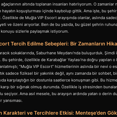
r ağaçlarının altında toplanan insanları hatırlıyorum. O zamanlar 
 hayatın koşuşturması içinde kaybolup gittik. Ama işte, bu şehir
r. Özellikle de Muğla VIP Escort arayışında olanlar, aslında sadec
yeti ve özeni arıyorlar. Ben de bu yazıda, bu güzel şehrin ruhu
bu konuyu sizlerle paylaşmak istiyorum.
ort Tercih Edilme Sebepleri: Bir Zamanların Hik
aracık sokaklarında, Saburhane Meydanı'nda buluşurduk. Şimdi i
de. Bu şehirde, özellikle de Karabağlar Yaylası'na doğru yapılan o 
anlatmıştı; “Muğla VIP Escort” hizmetlerinin aslında bir nevi o e
ık sadece fiziksel bir yakınlık değil, aynı zamanda bir sohbet, bir
ıda karşılaştığın bir dostunla saatlerce konuşman gibi. Bu hizm
 karşı bir sığınak olmuş durumda. Özellikle iş stresinden bunalan
lu seçiyor. Ama asıl mesele, bu arayışın ardında yatan o derin d
ir yansıması.
n Karakteri ve Tercihlere Etkisi: Menteşe’den G