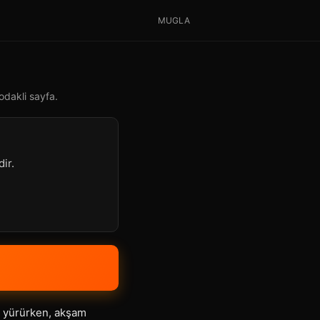
MUGLA
odakli sayfa.
ir.
a yürürken, akşam