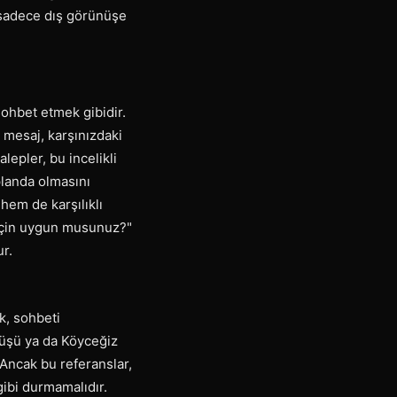
 sadece dış görünüşe
sohbet etmek gibidir.
k mesaj, karşınızdaki
lepler, bu incelikli
planda olmasını
hem de karşılıklı
 için uygun musunuz?"
r.
k, sohbeti
yüşü ya da Köyceğiz
. Ancak bu referanslar,
gibi durmamalıdır.