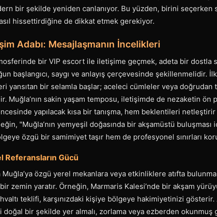
dern bir şekilde yeniden canlanıyor. Bu yüzden, birini seçerken
nasıl hissettirdiğine de dikkat etmek gerekiyor.
tişim Adabı: Mesajlaşmanın İncelikleri
osferinde bir VIP escort ile iletişime geçmek, adeta bir dostla 
ğun başlangıcı, saygı ve anlayış çerçevesinde şekillenmelidir. İl
eri yansıtan bir selamla başlar; aceleci cümleler veya doğrudan ta
lir. Muğla’nın sakin yaşam temposu, iletişimde de nezaketin ön 
ncesinde yapılacak kısa bir tanışma, hem beklentileri netleştirir 
neğin, "Muğla’nın yemyeşil doğasında bir akşamüstü buluşması
lgeye özgü bir samimiyet taşır hem de profesyonel sınırları koru
l Referansların Gücü
 Muğla’ya özgü yerel mekanlara veya etkinliklere atıfta bulunma
k bir zemin yaratır. Örneğin, Marmaris Kalesi’nde bir akşam yürü
valtı teklifi, karşınızdaki kişiye bölgeye hakimiyetinizi gösterir
ibi doğal bir şekilde yer almalı, zorlama veya ezberden okunmuş 