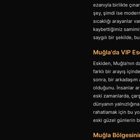
ezanıyla birlikte çına
şey, şimdi ise modern
sıcaklığı arayanlar va
kaybettiğimiz samimi
saygılı bir şekilde, 
Muğla'da VIP Esc
Eskiden, Muğla'nın d
farklı bir arayış için
sonra, bir arkadaşım 
olduğunu. İnsanlar art
eski zamanlarda, çarş
dünyanın yalnızlığına
rahatlamak için bu yo
eski güzel günlerin b
Muğla Bölgesini